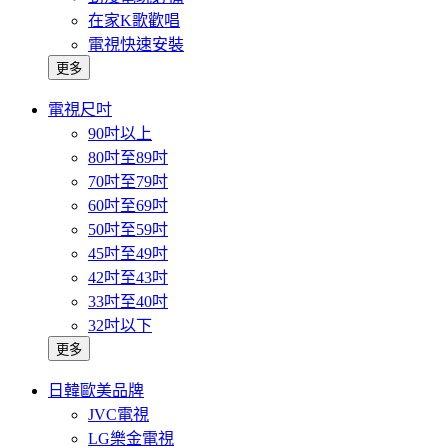
在家K歌歡唱
電視快速安裝
更多
電視尺吋
90吋以上
80吋至89吋
70吋至79吋
60吋至69吋
50吋至59吋
45吋至49吋
42吋至43吋
33吋至40吋
32吋以下
更多
日韓歐美品牌
JVC電視
LG樂金電視