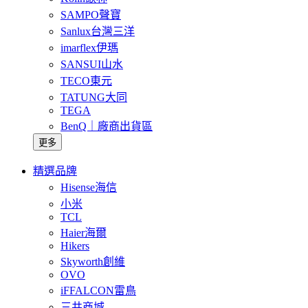
SAMPO聲寶
Sanlux台灣三洋
imarflex伊瑪
SANSUI山水
TECO東元
TATUNG大同
TEGA
BenQ｜廠商出貨區
更多
精選品牌
Hisense海信
小米
TCL
Haier海爾
Hikers
Skyworth創維
OVO
iFFALCON雷鳥
三井商城