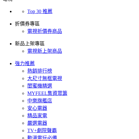
Top 30 推薦
折價券專區
電視折價券商品
新品上架專區
電視新上架商品
強力推薦
熱銷排行榜
大尺寸無框電視
閨蜜機精選
MYFEEL集資眾籌
中樂旗艦店
安心電器
精品家電
嚴選電器
TV+劇院聲霸
動漫電玩必備