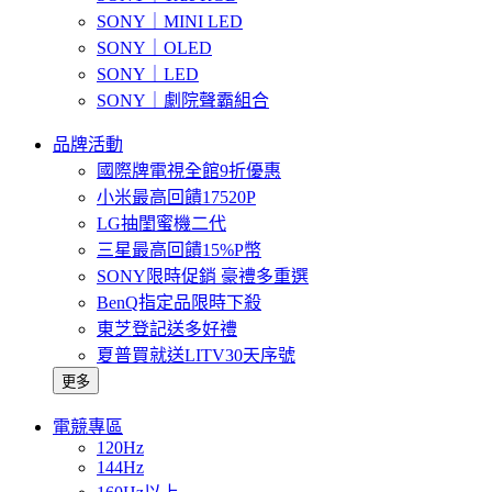
SONY｜MINI LED
SONY｜OLED
SONY｜LED
SONY｜劇院聲霸組合
品牌活動
國際牌電視全館9折優惠
小米最高回饋17520P
LG抽閨蜜機二代
三星最高回饋15%P幣
SONY限時促銷 豪禮多重選
BenQ指定品限時下殺
東芝登記送多好禮
夏普買就送LITV30天序號
更多
電競專區
120Hz
144Hz