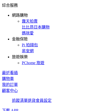
綜合服務
網路購物
露天拍賣
比比昂日本購物
媽咪愛
金融保險
Pi 拍錢包
易安網
旅遊娛樂
PChome 旅遊
最近看過
購物車
我的訂單
顧客中心
追蹤清單
退貨
會員設定
下載 APP