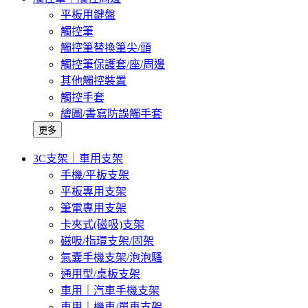
平板用鍵盤
觸控筆
觸控筆替換筆尖/頭
觸控筆保護套/座/周邊
其他觸控裝置
觸控手套
繪圖/書寫防誤觸手套
更多
3C支架｜車用支架
手機/平板支架
平板專用支架
筆電專用支架
卡夾式(磁吸)支架
磁吸/指環支架/固架
氣囊手機支架/泡泡騷
通用型/桌板支架
車用｜汽車手機支架
車用｜機車/單車支架