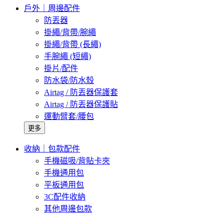
戶外｜周邊配件
防丟器
掛繩/背帶/腕繩
掛繩/背帶 (長繩)
手腕繩 (短繩)
掛片/配件
防水袋/防水殼
Airtag / 防丟器保護套
Airtag / 防丟器保護貼
運動臂套/腰包
更多
收納｜包款配件
手機磁吸/背貼卡夾
手機通用包
平板通用包
3C配件收納
其他周邊包款