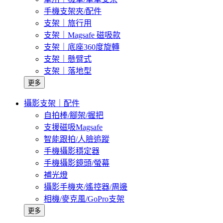
手機支架夾/配件
支架｜旅行用
支架｜Magsafe 磁吸款
支架｜底座360度旋轉
支架｜懸臂式
支架｜落地型
更多
攝影支架｜配件
自拍棒/腳架/握把
支援磁吸Magsafe
智能跟拍/人臉追蹤
手機攝影穩定器
手機攝影鏡頭/螢幕
補光燈
攝影手機夾/遙控器/周邊
相機/麥克風/GoPro支架
更多