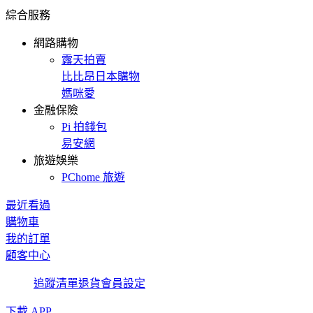
綜合服務
網路購物
露天拍賣
比比昂日本購物
媽咪愛
金融保險
Pi 拍錢包
易安網
旅遊娛樂
PChome 旅遊
最近看過
購物車
我的訂單
顧客中心
追蹤清單
退貨
會員設定
下載 APP