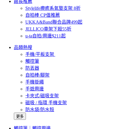
館長推薦
Stylelife療癒系氣墊支架 8折
自拍棒 CP值推薦
UKKA&Band聯合品牌499起
JELLICO車架下殺55折
u-ta自拍/周邊$211起
品類熱搜
手機/平板支架
觸控筆
防丟器
自拍棒/腳架
手機掛繩
手遊周邊
卡夾式/磁吸支架
磁吸 / 指環 手機支架
防水袋/防水殼
更多
觸控筆｜觸控周邊