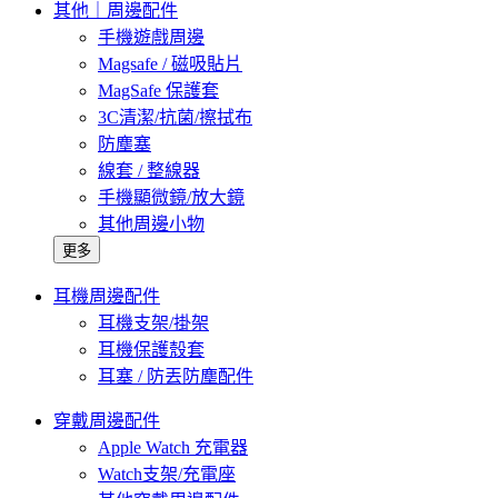
其他｜周邊配件
手機遊戲周邊
Magsafe / 磁吸貼片
MagSafe 保護套
3C清潔/抗菌/擦拭布
防塵塞
線套 / 整線器
手機顯微鏡/放大鏡
其他周邊小物
更多
耳機周邊配件
耳機支架/掛架
耳機保護殼套
耳塞 / 防丟防塵配件
穿戴周邊配件
Apple Watch 充電器
Watch支架/充電座