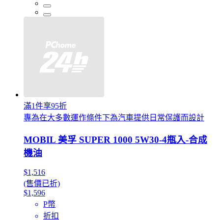
滿1件享95折
專為在大多數運作條件下為汽車提供日常保護而設計
MOBIL 美孚 SUPER 1000 5W30-4瓶入-合成
機油
$1,516
(售價已折)
$1,596
P幣
折扣