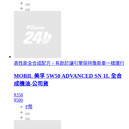
高性能全合成配方，有助於讓引擎保持像新車一樣運行
MOBIL 美孚 5W50 ADVANCED SN 1L 全合
成機油-公司貨
$358
$580
P幣