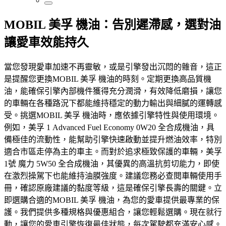
MOBIL 美孚 機油：告別遲滯感，選對油
讓愛車效能持久
當您發現愛車加速不再靈敏，或是引擎發出沉悶的雜音，這正
是提醒您更換MOBIL 美孚 機油的時刻。定期更換高品質機
油，能確保引擎內部機件獲得充分潤滑，有效降低磨損，讓您
的車輛在各種路況下都能維持穩定的動力輸出與細膩的運轉感
受。挑選MOBIL 美孚 機油時，應依據引擎特性與使用環境。
例如，美孚 1 Advanced Fuel Economy 0W20 全合成機油，具
備極佳的流動性，能幫助引擎快速啟動並提升燃油效率，特別
適合市區走停為主的車主。而對於追求極致保護的車輛，美孚
1號 魔力 5W50 全合成機油，其優異的高溫抗剪切能力，即使
在激烈操駕下也能維持油膜強度。建議您務必查閱車輛使用手
冊，確認原廠建議的黏度等級，這是確保引擎長壽的關鍵。立
即選購合適的MOBIL 美孚 機油，為您的愛車提供最專業的保
護。我們提供多種規格與優惠組合，讓您輕鬆選購。現在就行
動，讓您的愛車引擎恢復最佳狀態，每次駕駛都充滿安心感。