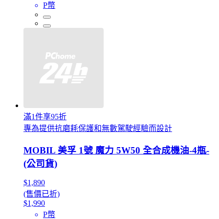
P幣
滿1件享95折
專為提供抗磨耗保護和無數駕駛經驗而設計
MOBIL 美孚 1號 魔力 5W50 全合成機油-4瓶-
(公司貨)
$1,890
(售價已折)
$1,990
P幣