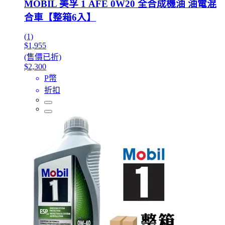
MOBIL 美孚 1 AFE 0W20 全合成機油 油電混
合車【整箱6入】
(1)
$1,955
(售價已折)
$2,300
P幣
折扣