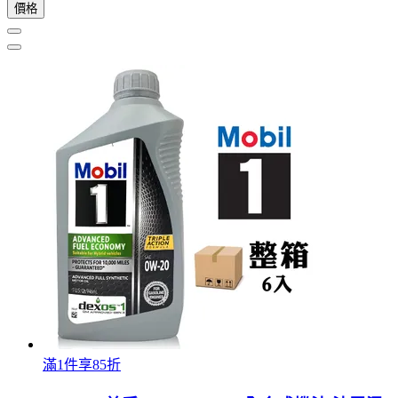
價格
滿1件享85折