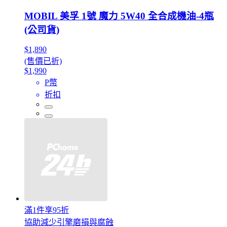
MOBIL 美孚 1號 魔力 5W40 全合成機油-4瓶
(公司貨)
$1,890
(售價已折)
$1,990
P幣
折扣
滿1件享95折
協助減少引擎磨損與腐蝕