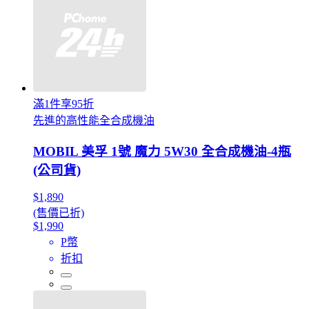
滿1件享95折
先進的高性能全合成機油
MOBIL 美孚 1號 魔力 5W30 全合成機油-4瓶
(公司貨)
$1,890
(售價已折)
$1,990
P幣
折扣