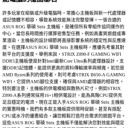
許多玩家在組裝或升級電腦時，常擔心主機板與新一代處理器
或記憶體不相容，導致系統效能無法完整發揮。一張合適的
ASUS ROG 華碩 Strix 主機板，是確保所有零組件協同運作的
中心。當您長時間進行運算密集型任務，例如高畫質遊戲或專
業渲染，主機板的設計細節將直接影響系統的穩定性與反應速
度。在選擇ASUS ROG 華碩 Strix 主機板時，應優先考量其對
新平台的支援度。舉例來說，STRIX Z890-F GAMING WIFI
DDR5主機板便是針對Intel最新Core Ultra系列處理器設計，支
援DDR5記憶體，能提供更高的資料傳輸速率與頻寬。若您是
AMD Ryzen系列的使用者，則可考慮STRIX B650-A GAMING
WIFI，它提供AM5腳位支援，確保與AMD處理器的相容性。
特別要注意，主機板的供電模組與散熱片尺寸，例如STRIX
Z890-A系列通常採用16+1相供電設計，能為高階CPU提供充
足且穩定的電流。現在正是入手ASUS ROG 華碩 Strix 主機板
的實惠時機。我們有多款主機板提供限時促銷，甚至有搭配
CPU或水冷的優惠組合，讓您輕鬆打造符合需求的遊戲平台。
這些ASUS ROG 華碩 Strix 主機板不僅能解決您對效能與穩定