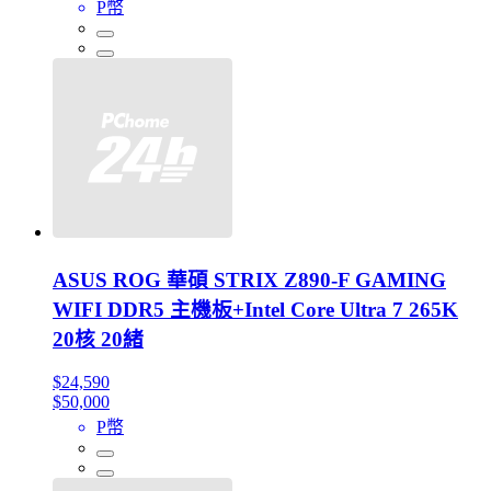
P幣
ASUS ROG 華碩 STRIX Z890-F GAMING
WIFI DDR5 主機板+Intel Core Ultra 7 265K
20核 20緒
$24,590
$50,000
P幣