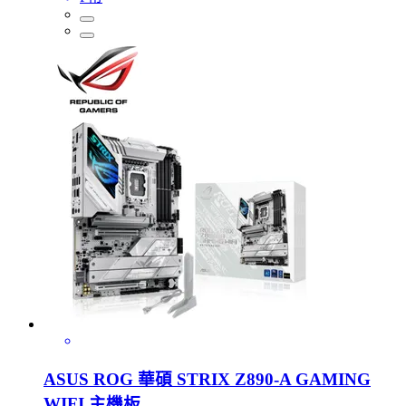
ASUS ROG 華碩 STRIX Z890-A GAMING
WIFI 主機板