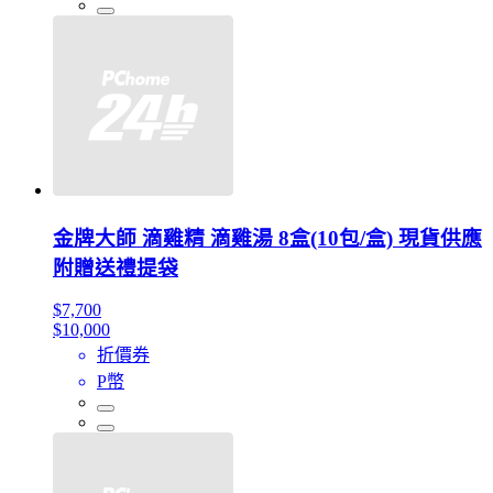
金牌大師 滴雞精 滴雞湯 8盒(10包/盒) 現貨供應
附贈送禮提袋
$7,700
$10,000
折價券
P幣