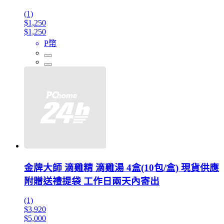
(1)
$1,250
$1,250
P幣
金牌大師 滴雞精 滴雞湯 4盒(10包/盒) 現貨供應
附贈送禮提袋 工作日兩天內寄出
(1)
$3,920
$5,000