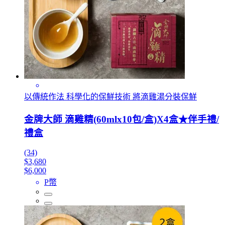
以傳統作法 科學化的保鮮技術 將滴雞湯分裝保鮮
金牌大師 滴雞精(60mlx10包/盒)X4盒★伴手禮/
禮盒
(34)
$3,680
$6,000
P幣