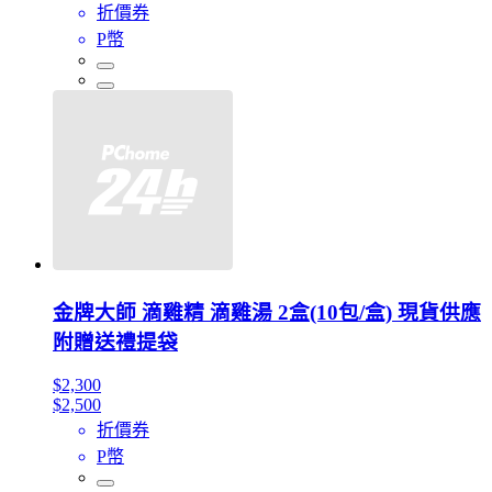
折價券
P幣
金牌大師 滴雞精 滴雞湯 2盒(10包/盒) 現貨供應
附贈送禮提袋
$2,300
$2,500
折價券
P幣