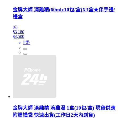
金牌大師 滴雞精(60mlx10包/盒)X3盒★伴手禮/
禮盒
(6)
$3,180
$4,500
P幣
金牌大師 滴雞精 滴雞湯 1盒(10包/盒) 現貨供應
附贈禮袋 快速出貨(工作日2天內到貨)