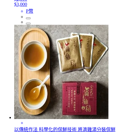
$3,000
P幣
以傳統作法 科學化的保鮮技術 將滴雞湯分裝保鮮