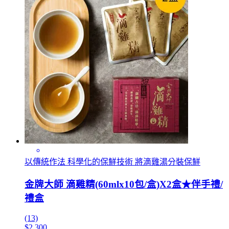
以傳統作法 科學化的保鮮技術 將滴雞湯分裝保鮮
金牌大師 滴雞精(60mlx10包/盒)X2盒★伴手禮/
禮盒
(13)
$2,300