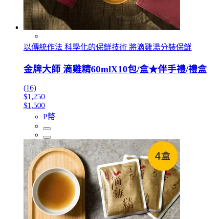
以傳統作法 科學化的保鮮技術 將滴雞湯分裝保鮮
金牌大師 滴雞精60mlX10包/盒★伴手禮/禮盒
(16)
$1,250
$1,500
P幣