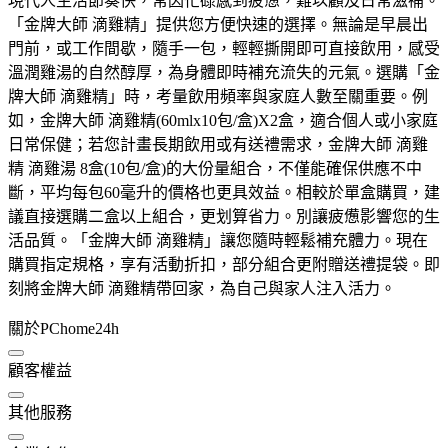
現代人生活節奏快，常因忙碌感到疲憊，難以顧及日常滋補。
「金牌大師 滴雞精」提供您方便快速的選擇。無論是早晨出
門前，或工作間歇，隨手一包，輕輕撕開即可直接飲用，感受
溫潤雞湯的自然醇厚，為身體即時補充流失的元氣。選購「金
牌大師 滴雞精」時，考量飲用頻率與家庭人數至關重要。例
如，金牌大師 滴雞精(60mlx10包/盒)X2盒，適合個人或小家庭
日常保健；若您計畫長期飲用或有送禮需求，金牌大師 滴雞
精 滴雞湯 8盒(10包/盒)的大份量組合，不僅能確保供應不中
斷，平均每包60毫升的價格也更具效益。相較於單盒購買，建
議直接選購二盒以上組合，更划算省力。別讓疲憊影響您的生
活品質。「金牌大師 滴雞精」讓您隨時輕鬆補充體力。現在
購買指定規格，享有活動折扣，部分組合更附贈送禮提袋。即
刻將金牌大師 滴雞精帶回家，為自己與家人注入活力。
關於PChome24h
顧客權益
其他服務