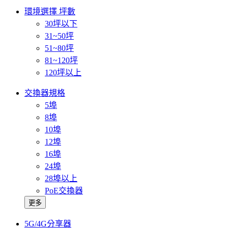
環境選擇 坪數
30坪以下
31~50坪
51~80坪
81~120坪
120坪以上
交換器規格
5埠
8埠
10埠
12埠
16埠
24埠
28埠以上
PoE交換器
更多
5G/4G分享器