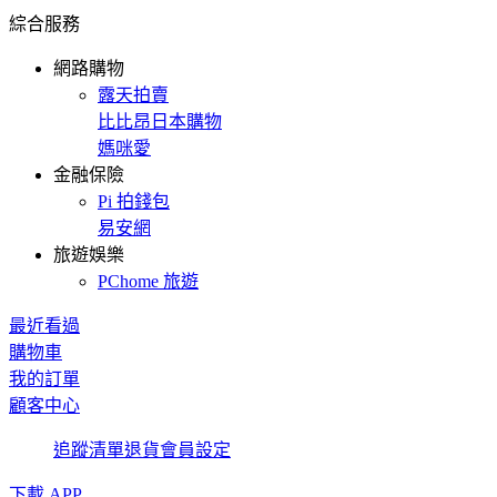
綜合服務
網路購物
露天拍賣
比比昂日本購物
媽咪愛
金融保險
Pi 拍錢包
易安網
旅遊娛樂
PChome 旅遊
最近看過
購物車
我的訂單
顧客中心
追蹤清單
退貨
會員設定
下載 APP