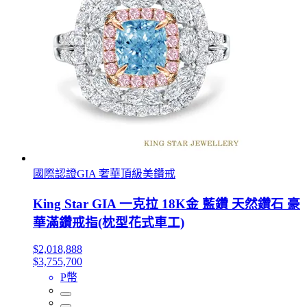
國際認證GIA 奢華頂級美鑽戒
King Star GIA 一克拉 18K金 藍鑽 天然鑽石 豪
華滿鑽戒指(枕型花式車工)
$2,018,888
$3,755,700
P幣