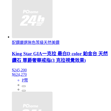
配鑽嚴選無色等級天然美鑽
King Star GIA一克拉 最白D color 鉑金台 天然
鑽石 尊爵奢華戒指(3 克拉視覺效果)
$245,200
$624,270
P幣