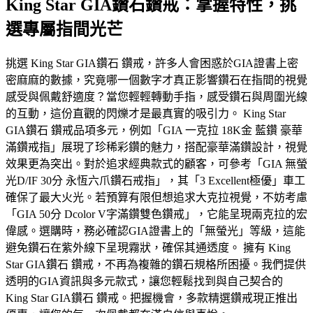
King Star GIA鑽石鑽戒：掌握特性，挑
選專屬指間光芒
挑選 King Star GIA鑽石 鑽戒，許多人會困惑於GIA證書上密
密麻麻的數據，究竟哪一個數字才真正影響鑽石在指間的視覺
感受與佩戴舒適度？當您輕輕轉動手指，感受鑽石與周圍光線
的互動，這份直觀的閃爍才是最真實的吸引力。 King Star
GIA鑽石 鑽戒品項多元，例如「GIA 一克拉 18K金 藍鑽 豪華
滿鑽戒指」展現了珍稀彩鑽的魅力，搭配豪華滿鑽設計，視覺
效果更為突出。對於追求經典款式的顧客，可參考「GIA 無螢
光D/IF 30分 永恆六爪鑽石戒指」，其「3 Excellent極優」車工
確保了最大火光。若預算有限但想追求大克拉視覺，不妨考慮
「GIA 50分 Dcolor V字滿鑽雙色鑽戒」，它能呈現兩克拉的宏
偉感。選購時，務必確認GIA證書上的「無螢光」等級，這能
避免鑽石在紫外線下呈現霧狀，確保其通透度。 擁有 King
Star GIA鑽石 鑽戒，不再為複雜的鑽石規格所困擾。我們提供
透明的GIA資訊與多元款式，讓您輕鬆找到與自己契合的
King Star GIA鑽石 鑽戒。把握機會，多款精選鑽戒現正推出