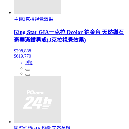
主鑽3克拉視覺效果
King Star GIA一克拉 Dcolor 鉑金台 天然鑽石
豪華滿鑽男戒(3克拉視覺效果)
$298,888
$619,770
P幣
國際認證GIA 粉鑽 天然美鑽