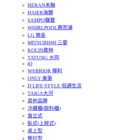
HERAN禾聯
HAIER海爾
SAMPO聲寶
WHIRLPOOL惠而浦
LG 樂金
MITSUBISHI 三菱
KOLIN歌林
TATUNG 大同
iO
WARRIOR 樺利
ONLY 美第
D LIFE STYLE 低調生活
TAIGA大河
其他品牌
冷藏櫃(飲料櫃)
直立式
臥式(上掀式)
桌上型
推拉型