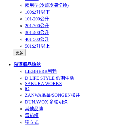
兩用型(冷藏冷凍切換)
100公升以下
101-200公升
201-300公升
301-400公升
401-500公升
501公升以上
更多
儲酒櫃品牌館
LIEBHERR利勃
D LIFE STYLE 低調生活
SAKURA WORKS
iO
ZANWA晶華/SONGEN松井
DUNAVOX 多瑙明珠
其他品牌
雪茄櫃
獨立式