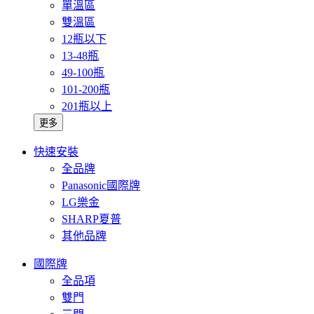
單溫區
雙溫區
12瓶以下
13-48瓶
49-100瓶
101-200瓶
201瓶以上
更多
快速安裝
全品牌
Panasonic國際牌
LG樂金
SHARP夏普
其他品牌
國際牌
全品項
雙門