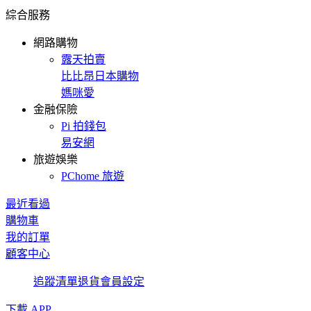
綜合服務
網路購物
露天拍賣
比比昂日本購物
媽咪愛
金融保險
Pi 拍錢包
易安網
旅遊娛樂
PChome 旅遊
最近看過
購物車
我的訂單
顧客中心
追蹤清單
退貨
會員設定
下載 APP