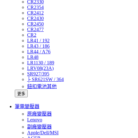
CR2330
CR2354
CR2412
CR2430
CR2450
CR2477
CR2
LR41 / 192
LR43 / 186
LR44 / A76
LR48
LR1130 / 189
LRV08(23A)
SR927/395
├ SR621SW / 364
鈕扣電池其他
更多
筆電變壓器
原廠變壓器
Lenovo
副廠變壓器
Apple/Dell/MSI