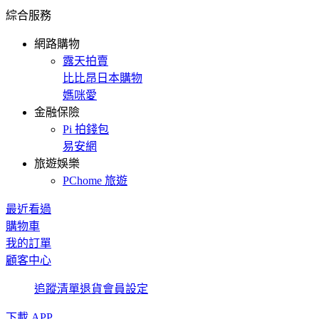
綜合服務
網路購物
露天拍賣
比比昂日本購物
媽咪愛
金融保險
Pi 拍錢包
易安網
旅遊娛樂
PChome 旅遊
最近看過
購物車
我的訂單
顧客中心
追蹤清單
退貨
會員設定
下載 APP