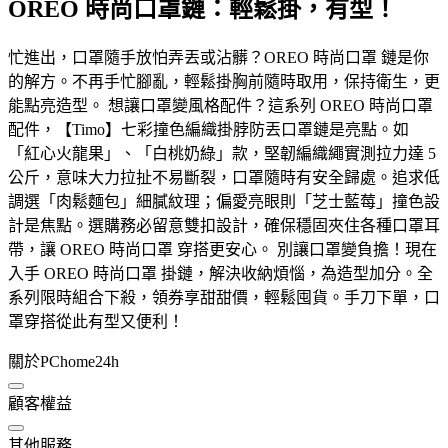
OREO 時尚口罩鏈：輕鬆掛，有型！
忙進出，口罩隨手放怕弄丟或沾髒？OREO 時尚口罩 鏈是你
的解方。不再手忙腳亂，輕鬆掛胸前隨時取用，保持衛生，更
能點亮造型。 想讓口罩變風格配件？這系列 OREO 時尚口罩
配件，【Timo】七彩撞色編織掛脖防丟口罩鏈是亮點。如
「紅心火龍果」、「白桃奶綠」款，堅韌編織繩實測拉力達 5
公斤，意味大力拉扯不易斷裂，口罩隨時有安全歸處。追求低
調選「肉鬆麵包」細膩紋理；偏愛亮眼則「芝士藍莓」撞色設
計是焦點。選購務必留意雙扣設計，確保穩固夾住各種口罩耳
帶，讓 OREO 時尚口罩 穿搭更安心。 別讓口罩變負擔！現在
入手 OREO 時尚口罩 掛鏈，解決收納煩惱，為造型加分。全
系列限時組合下殺，領券享甜甜價，輕鬆囤貨。手刀下單，口
罩穿搭從此有型又便利！
關於PChome24h
顧客權益
其他服務