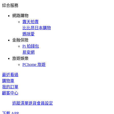
綜合服務
網路購物
露天拍賣
比比昂日本購物
媽咪愛
金融保險
Pi 拍錢包
易安網
旅遊娛樂
PChome 旅遊
最近看過
購物車
我的訂單
顧客中心
追蹤清單
退貨
會員設定
下載 APP