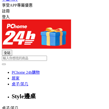
享受APP專屬優惠
註冊
登入
全站
PChome 24h購物
居家
桌子/茶几
Style邊桌
桌子/茶几