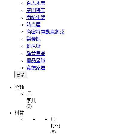
直人木業
空間特工
南紡生活
時尚屋
商密特電動麻將桌
樂嫚妮
班尼斯
輝葉良品
優品星球
寶德家居
更多
分類
家具
(9)
材質
其他
(8)