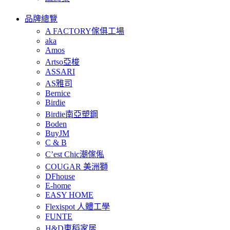
品牌總覽
A FACTORY傢俱工場
aka
Amos
Artso亞梭
ASSARI
AS雅司
Bernice
Birdie
Birdie南亞塑鋼
Boden
BuyJM
C & B
C’est Chic潮傢俬
COUGAR 美洲獅
DFhouse
E-home
EASY HOME
Flexispot 人體工學
FUNTE
H&D東稻家居