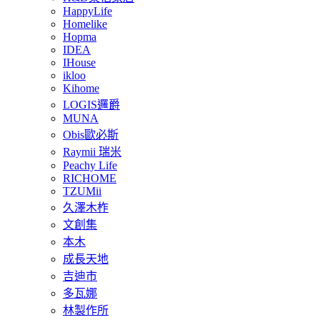
HappyLife
Homelike
Hopma
IDEA
IHouse
ikloo
Kihome
LOGIS邏爵
MUNA
Obis歐必斯
Raymii 瑞米
Peachy Life
RICHOME
TZUMii
久澤木柞
文創集
本木
成長天地
吉迪市
多瓦娜
林製作所