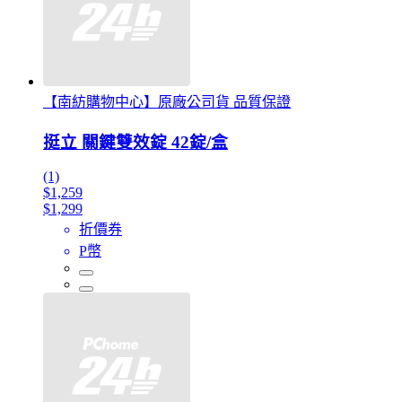
【南紡購物中心】原廠公司貨 品質保證
挺立 關鍵雙效錠 42錠/盒
(1)
$1,259
$1,299
折價券
P幣