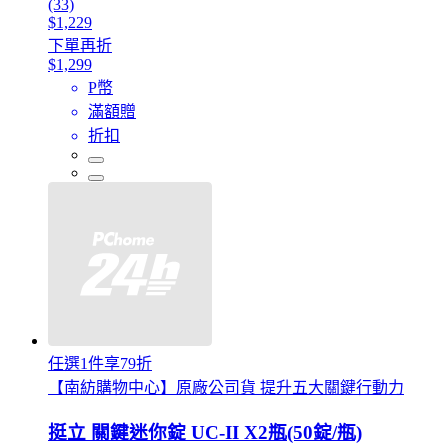
(33)
$1,229
下單再折
$1,299
P幣
滿額贈
折扣
任選1件享79折
【南紡購物中心】原廠公司貨 提升五大關鍵行動力
挺立 關鍵迷你錠 UC-II X2瓶(50錠/瓶)