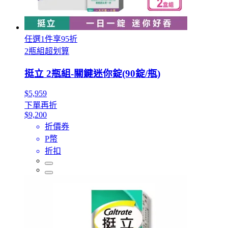
任選1件享95折
2瓶組超划算
挺立 2瓶組-關鍵迷你錠(90錠/瓶)
$5,959
下單再折
$9,200
折價券
P幣
折扣