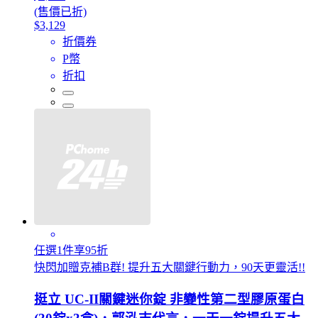
(售價已折)
$3,129
折價券
P幣
折扣
任選1件享95折
快閃加贈克補B群! 提升五大關鍵行動力，90天更靈活!!
挺立 UC-II關鍵迷你錠 非變性第二型膠原蛋白