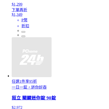
$1,299
下單再折
$1,349
P幣
折扣
任選1件享95折
一日一錠，迷你好吞
挺立 關鍵迷你錠 90錠
$2,972