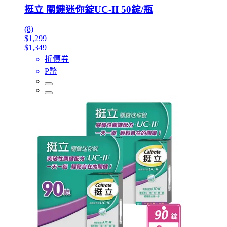
挺立 關鍵迷你錠UC-II 50錠/瓶
(8)
$1,299
$1,349
折價券
P幣