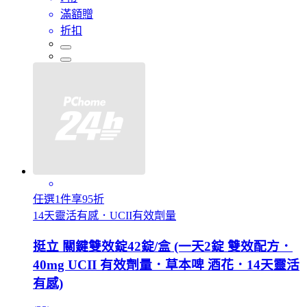
滿額贈
折扣
任選1件享95折
14天靈活有感．UCII有效劑量
挺立 關鍵雙效錠42錠/盒 (一天2錠 雙效配方．
40mg UCII 有效劑量．草本啤 酒花．14天靈活
有感)