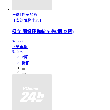
任選1件享79折
【南紡購物中心】
挺立 關鍵迷你錠 50粒/瓶 (2瓶)
$2,560
下單再折
$2,698
P幣
折扣