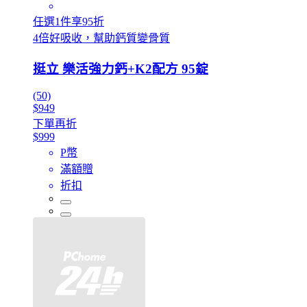
任選1件享95折
4倍好吸收，幫助鈣質變骨質
挺立 樂活強力鈣+K2配方 95錠
(50)
$949
下單再折
$999
P幣
滿額贈
折扣