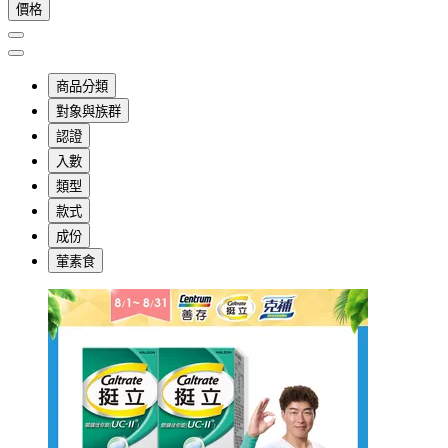
價格
商品分類
對象與族群
認證
入數
類型
款式
成份
葷素食