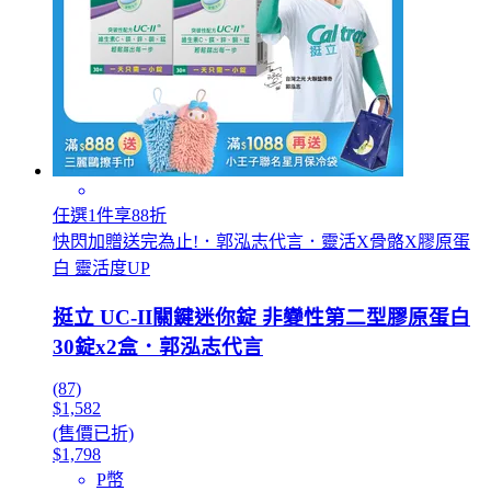
任選1件享88折
快閃加贈送完為止!．郭泓志代言．靈活X骨骼X膠原蛋
白 靈活度UP
挺立 UC-II關鍵迷你錠 非變性第二型膠原蛋白
30錠x2盒．郭泓志代言
(87)
$1,582
(售價已折)
$1,798
P幣