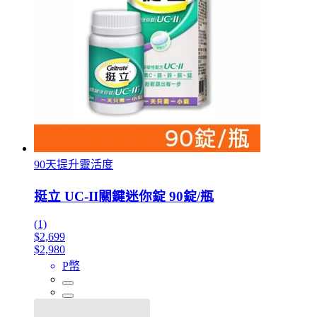
90天提升靈活度
挺立 UC-II關鍵迷你錠 90錠/瓶
(1)
$2,699
$2,980
P幣