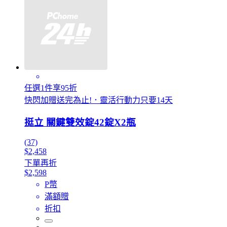
任選1件享95折
快閃加贈送完為止!．靈活行動力只要14天
挺立 關鍵雙效錠42錠X2瓶
(37)
$2,458
下單再折
$2,598
P幣
滿額贈
折扣