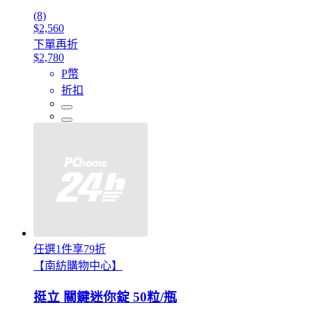
(8)
$2,560
下單再折
$2,780
P幣
折扣
任選1件享79折
【南紡購物中心】
挺立 關鍵迷你錠 50粒/瓶