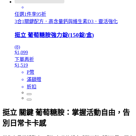
任選1件享95折
3合1關鍵配方．高含量鈣與維生素D3．靈活強化
挺立 葡萄糖胺強力錠(150錠/盒)
(8)
$1,099
下單再折
$1,519
P幣
滿額贈
折扣
挺立 關鍵 葡萄糖胺：掌握活動自由，告
別日常卡卡感