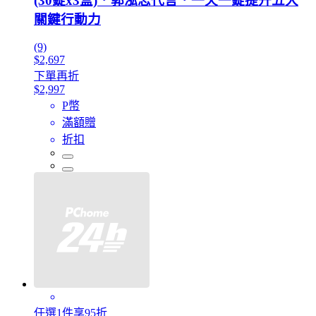
(30錠x3盒)．郭泓志代言．一天一錠提升五大
關鍵行動力
(9)
$2,697
下單再折
$2,997
P幣
滿額贈
折扣
任選1件享95折