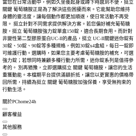
當您在日常活動中，例如久坐後起身或蹲下時感到不便，挺立
關鍵 葡萄糖胺正是為了解決這些困擾而來。它能幫助您維持
身體的靈活度，讓每個動作都更加順遂，使日常活動不再受
限。 挺立針對不同需求提供解決方案。若您偏好補充葡萄糖
胺，挺立 葡萄糖胺強力錠單盒150錠，適合長期食用。而針對
非變性第二型膠原蛋白UC-II的產品，挺立 UC-II關鍵迷你錠有
30錠、50錠、90錠等多種規格，例如30錠x4盒組，每日一錠即
可維護行動。選購時，如果您主要考慮葡萄糖胺的補充，可選
強力錠；若想同時兼顧多種行動力所需，迷你錠系列是值得參
考的。 別再猶豫，立即選購挺立 關鍵 葡萄糖胺，讓您的生活
重獲動能。本檔期平台提供滿額折抵，讓您以更實惠的價格帶
回所需，持續為挺立 關鍵 葡萄糖胺加強保養，享受無拘束的
行動生活。
關於PChome24h
顧客權益
其他服務