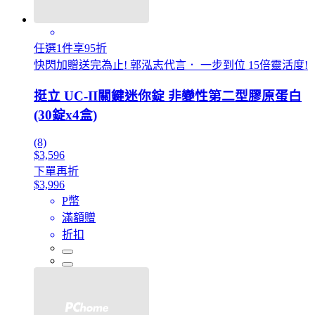
任選1件享95折
快閃加贈送完為止! 郭泓志代言． 一步到位 15倍靈活度!
挺立 UC-II關鍵迷你錠 非變性第二型膠原蛋白
(30錠x4盒)
(8)
$3,596
下單再折
$3,996
P幣
滿額贈
折扣