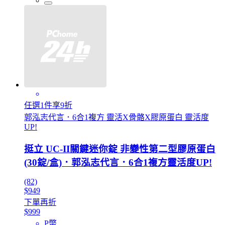
任選1件享9折
郭泓志代言．6合1複方 靈活X骨骼X膠原蛋白 靈活度
UP!
挺立 UC-II關鍵迷你錠 非變性第二型膠原蛋白
(30錠/盒)．郭泓志代言．6合1複方靈活度UP!
(82)
$949
下單再折
$999
P幣