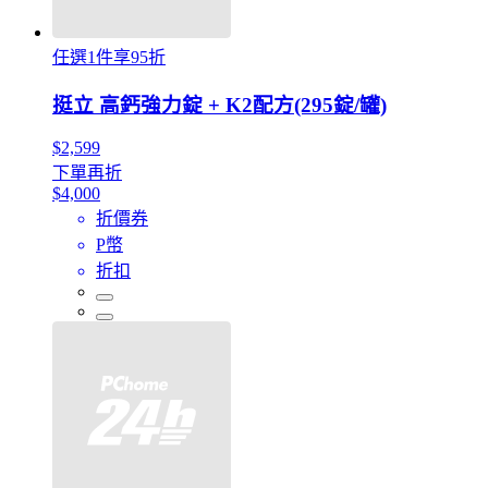
任選1件享95折
挺立 高鈣強力錠 + K2配方(295錠/罐)
$2,599
下單再折
$4,000
折價券
P幣
折扣