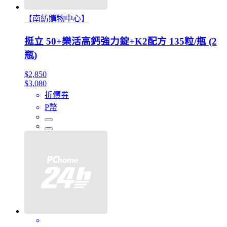
【南紡購物中心】
挺立 50+樂活高鈣強力錠+K2配方 135粒/瓶 (2
瓶)
$2,850
$3,080
折價券
P幣