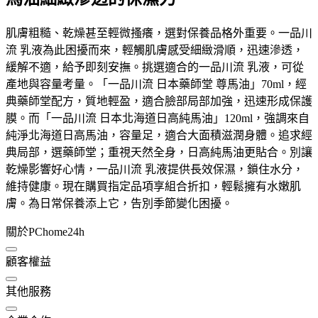
肌膚粗糙、乾燥甚至輕微搔癢，選對保養品格外重要。一品川
流 乳液為此困擾而來，輕觸肌膚感受細緻滑順，迅速滲透，
緩解不適，給予即刻安撫。挑選適合的一品川流 乳液，可從
產地與容量考量。「一品川流 日本藥師堂 尊馬油」70ml，經
典藥師堂配方，質地輕盈，適合臉部局部加強，迅速形成保護
膜。而「一品川流 日本北海道日高純馬油」120ml，強調來自
純淨北海道日高馬油，容量足，適合大面積滋潤身體。追求經
典局部，選藥師堂；重視天然全身，日高純馬油更貼合。別讓
乾燥影響好心情，一品川流 乳液提供長效保濕，鎖住水分，
維持健康。現在購買指定品項享組合折扣，輕鬆擁有水嫩肌
膚。為日常保養添上它，告別季節變化困擾。
關於PChome24h
顧客權益
其他服務