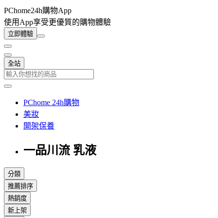
PChome24h購物App
使用App享受更優質的購物體驗
立即體驗
全站
PChome 24h購物
美妝
開架保養
一品川流 乳液
分類
推薦排序
熱銷度
新上架