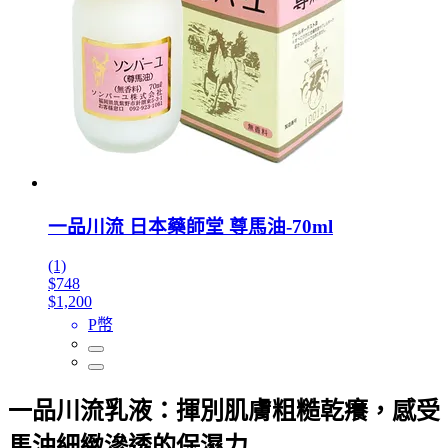
一品川流 日本藥師堂 尊馬油-70ml
(1)
$748
$1,200
P幣
一品川流乳液：揮別肌膚粗糙乾癢，感受
馬油細緻滲透的保濕力