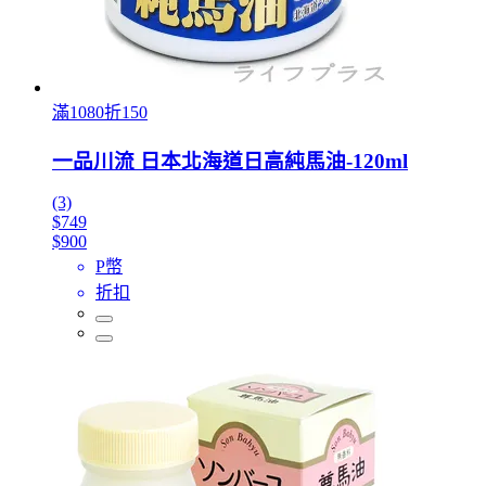
滿1080折150
一品川流 日本北海道日高純馬油-120ml
(3)
$749
$900
P幣
折扣