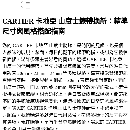
CARTIER 卡地亞 山度士錶帶換新：精準
尺寸與風格搭配指南
您的 CARTIER 卡地亞 山度士腕錶，是時間的見證，也是個
人品味的展現。然而，每日配戴下的錶帶耗損，或想為它換個
新面貌，是許多錶主會思考的問題。選擇 CARTIER 卡地亞
山度士的代用錶帶，首先要確認其錶耳的寬度。常見的進口代
用款有 20mm、23mm、24mm 等多種規格，這直接影響錶帶能
否穩固安裝，避免晃動。例如，20mm 寬度通常對應較小型的
山度士錶款，而 23mm 或 24mm 則適用於較大型的款式，確保
銜接處緊密無縫。材質選擇上，進口高級皮革或橡膠，能帶來
不同的手腕觸感與視覺變化，建議根據您的日常穿著風格來決
定。讓您的 CARTIER 卡地亞 山度士重獲新生，不必更換整
只腕錶。我們精選多款進口代用錶帶，提供多樣化的尺寸與材
質選項。現在購買，享有平台專屬購物金，讓您的 CARTIER
卡地亞 山度士繼續陪伴您。