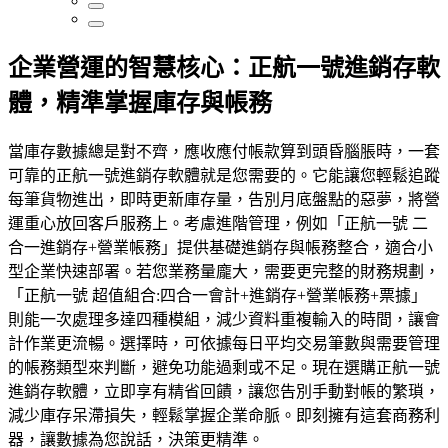
企業營運的智慧核心：正航一號進銷存軟
體，精準掌握庫存與帳務
當庫存數據總是對不齊，應收應付帳款算到頭昏腦脹時，一套
可靠的正航一號進銷存軟體就是您需要的。它能讓您輕鬆追蹤
每筆貨物進出，即時更新庫存量，告別月底盤點的惡夢，將營
運重心放回客戶服務上。考慮進階管理，例如「正航一號 二
合一進銷存+營業帳務」提供基礎進銷存與帳務整合，適合小
型企業快速部署。若您業務量龐大，需要更完整的財務規劃，
「正航一號 超值組合:四合一會計+進銷存+營業帳務+票據」
則能一次處理多達四種模組，減少資料重複輸入的時間，讓會
計作業更流暢。選擇時，可依據每日平均交易筆數與需要管理
的帳務類型來判斷，避免功能過剩或不足。現在選購正航一號
進銷存軟體，立即享有精省回饋，讓您告別手動對帳的繁瑣，
減少庫存呆滯損失，輕鬆掌握企業命脈。即刻擁有這套商務利
器，讓數據為您說話，決策更精準。