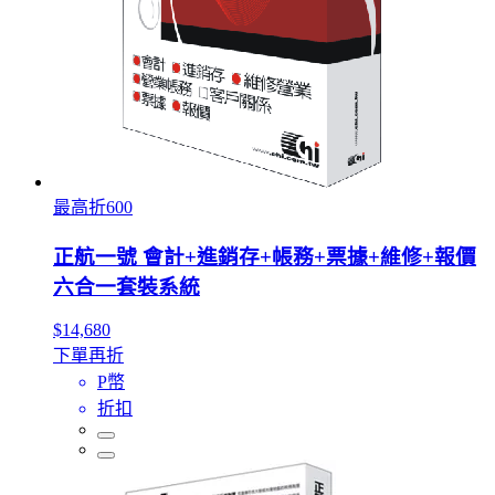
最高折600
正航一號 會計+進銷存+帳務+票據+維修+報價
六合一套裝系統
$14,680
下單再折
P幣
折扣