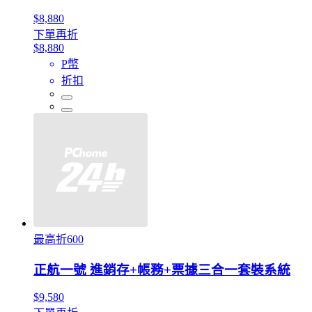
$8,880
下單再折
$8,880
P幣
折扣
最高折600
正航一號 進銷存+帳務+票據三合一套裝系統
$9,580