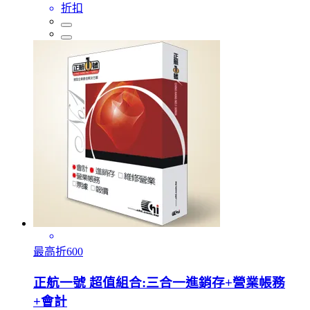
折扣
最高折600
正航一號 超值組合:三合一進銷存+營業帳務
+會計