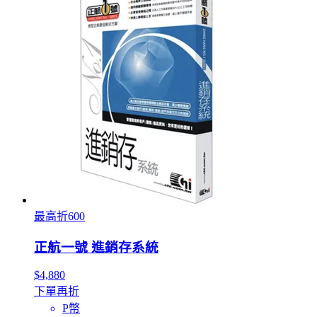
最高折600
正航一號 進銷存系統
$4,880
下單再折
P幣