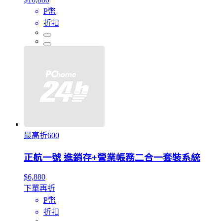
P幣
折扣
最高折600
正航一號 進銷存+營業帳務二合一套裝系統
$6,880
下單再折
P幣
折扣