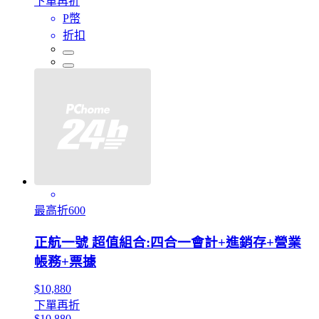
下單再折
P幣
折扣
最高折600
正航一號 超值組合:四合一會計+進銷存+營業
帳務+票據
$10,880
下單再折
$10,880