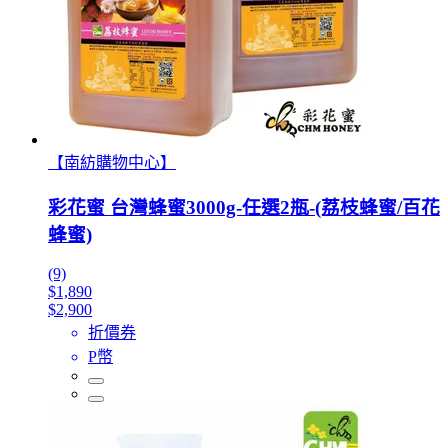
【南紡購物中心】
彩花蜜 台灣蜂蜜3000g-任選2瓶-(荔枝蜂蜜/百花
蜂蜜)
(9)
$1,890
$2,900
折價券
P幣