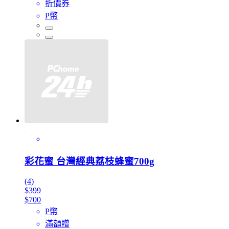
折價券
P幣
彩花蜜 台灣經典荔枝蜂蜜700g
(4)
$399
$700
P幣
滿額贈