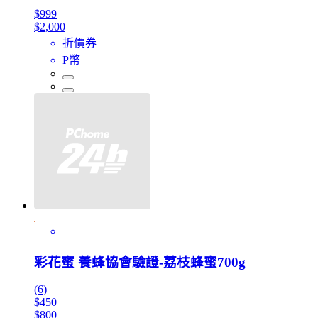
$999
$2,000
折價券
P幣
彩花蜜 養蜂協會驗證-荔枝蜂蜜700g
(6)
$450
$800