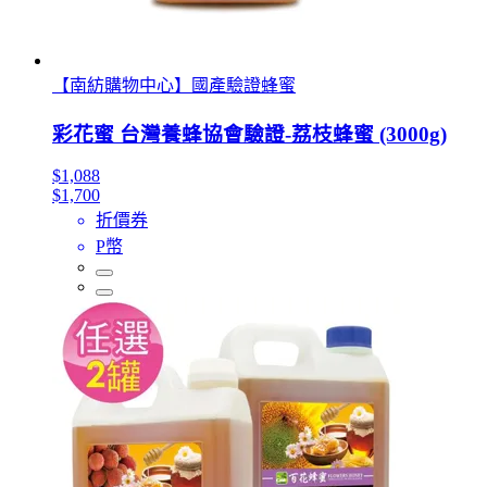
【南紡購物中心】國產驗證蜂蜜
彩花蜜 台灣養蜂協會驗證-荔枝蜂蜜 (3000g)
$1,088
$1,700
折價券
P幣