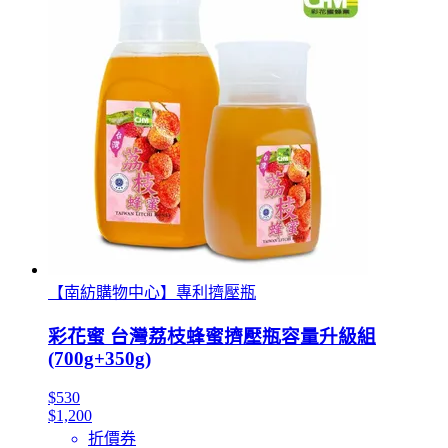
【南紡購物中心】專利擠壓瓶
彩花蜜 台灣荔枝蜂蜜擠壓瓶容量升級組
(700g+350g)
$530
$1,200
折價券