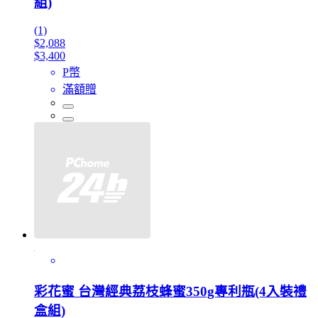
組)
(1)
$2,088
$3,400
P幣
滿額贈
彩花蜜 台灣經典荔枝蜂蜜350g專利瓶(4入裝禮
盒組)