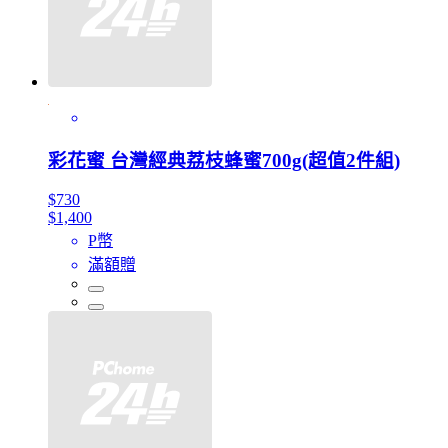
彩花蜜 台灣經典荔枝蜂蜜700g(超值2件組)
$730
$1,400
P幣
滿額贈