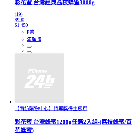
彩花蜜 台灣經典荔枝蜂蜜3000g
(19)
$990
$1,450
P幣
滿額贈
【南紡購物中心】特等獎得主嚴選
彩花蜜 台灣蜂蜜1200g任選2入組-(荔枝蜂蜜/百
花蜂蜜)