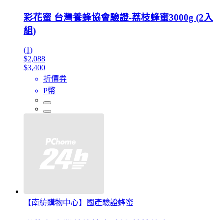
彩花蜜 台灣養蜂協會驗證-荔枝蜂蜜3000g (2入
組)
(1)
$2,088
$3,400
折價券
P幣
【南紡購物中心】國產驗證蜂蜜