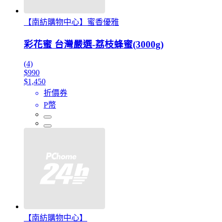
【南紡購物中心】蜜香優雅
彩花蜜 台灣嚴選-荔枝蜂蜜(3000g)
(4)
$990
$1,450
折價券
P幣
【南紡購物中心】