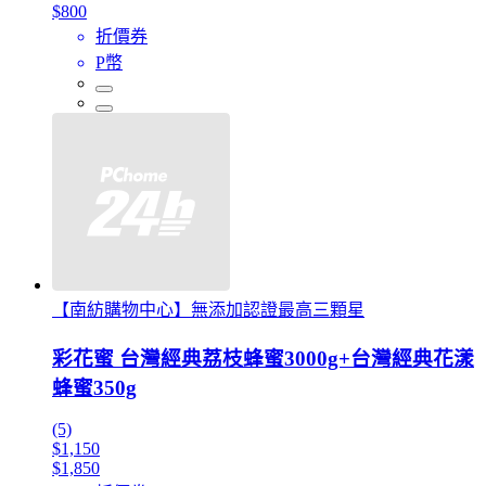
$800
折價券
P幣
【南紡購物中心】無添加認證最高三顆星
彩花蜜 台灣經典荔枝蜂蜜3000g+台灣經典花漾
蜂蜜350g
(5)
$1,150
$1,850