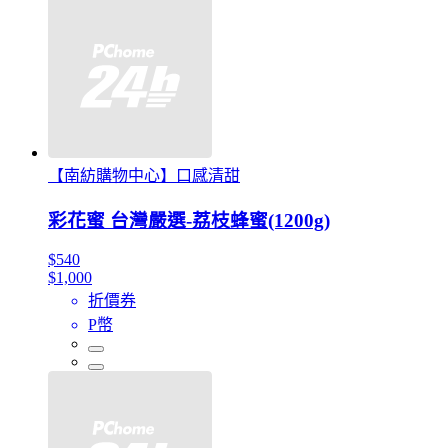
【南紡購物中心】口感清甜
彩花蜜 台灣嚴選-荔枝蜂蜜(1200g)
$540
$1,000
折價券
P幣