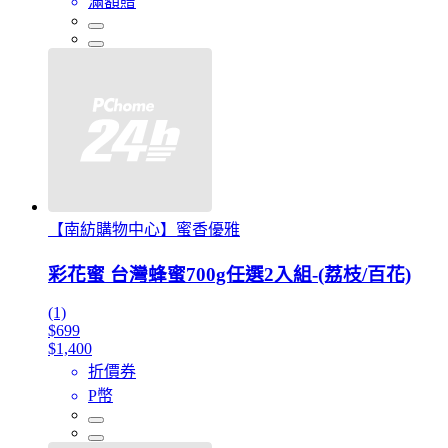
滿額贈
【南紡購物中心】蜜香優雅
彩花蜜 台灣蜂蜜700g任選2入組-(荔枝/百花)
(1)
$699
$1,400
折價券
P幣