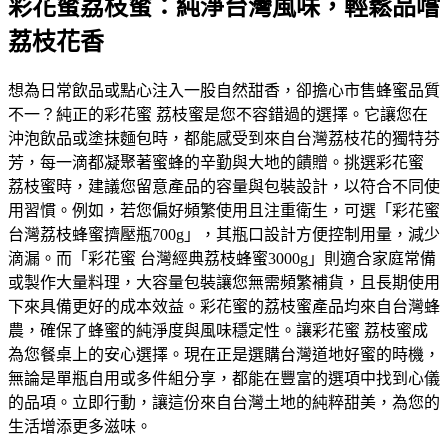
彩花蜜荔枝蜜：純淨台灣風味，輕鬆品嚐
荔枝花香
想為日常飲品或點心注入一股自然甜香，卻擔心市售蜂蜜品質
不一？純正的彩花蜜 荔枝蜜是您不容錯過的選擇。它讓您在
沖泡飲品或塗抹麵包時，都能感受到來自台灣荔枝花的獨特芬
芳，每一滴都凝聚著蜜蜂的辛勤與大地的饋贈。挑選彩花蜜
荔枝蜜時，建議您留意產品的容量與包裝設計，以符合不同使
用習慣。例如，若您偏好頻繁使用且注重衛生，可選「彩花蜜
台灣荔枝蜂蜜擠壓瓶700g」，其瓶口設計方便控制用量，減少
滴漏。而「彩花蜜 台灣經典荔枝蜂蜜3000g」則適合家庭常備
或製作大量料理，大容量包裝讓您無需頻繁補貨，且長期使用
下來具備更好的成本效益。彩花蜜的荔枝蜜產品均來自台灣蜂
農，確保了蜂蜜的純淨度與風味穩定性。讓彩花蜜 荔枝蜜成
為您餐桌上的安心選擇。現在正是選購台灣道地好蜜的時機，
無論是單瓶自用或多件組分享，都能在豐富的選項中找到心儀
的品項。立即行動，讓這份來自台灣土地的純粹甜美，為您的
生活增添更多滋味。