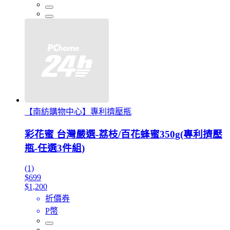
【南紡購物中心】專利擠壓瓶
彩花蜜 台灣嚴選-荔枝/百花蜂蜜350g(專利擠壓
瓶-任選3件組)
(1)
$699
$1,200
折價券
P幣