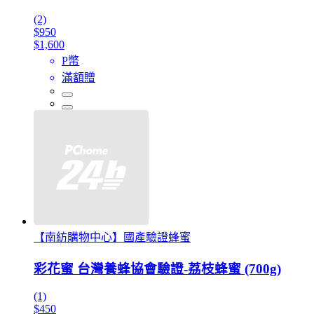
(2)
$950
$1,600
P幣
滿額贈
【南紡購物中心】國產驗證蜂蜜
彩花蜜 台灣養蜂協會驗證-荔枝蜂蜜 (700g)
(1)
$450