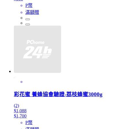
P幣
滿額贈
彩花蜜 養蜂協會驗證-荔枝蜂蜜3000g
(2)
$1,088
$1,700
P幣