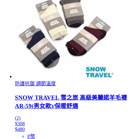
防護抗菌 調節溫度
SNOW TRAVEL 雪之旅 高級美麗諾羊毛襪
AR-59(男女款)/保暖舒適
(2)
$308
$480
P幣