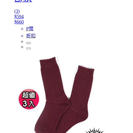
(3)
$594
$660
P幣
折扣