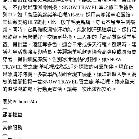
動，不再受足部濕冷困擾。SNOW TRAVEL 雪之旅羊毛襪系
列中，如「高級美麗諾羊毛襪AR-59」採用美麗諾羊毛纖維，
其細緻度約18.5微米，比一般羊毛更親膚，穿著不易產生刺癢
感。同時，它具備吸濕排汗功能，能將腳汗迅速導出，保持足
部乾爽。若您偏好一次購足替換，三入組的「高品質保暖羊毛
襪」提供藍、酒紅等多色，適合日常或多天行程。選購時，建
議考量活動強度與時長，美麗諾羊毛款更適合高強度或長時間
穿著，提供細膩膚觸。告別冰冷濕黏的雙腳，讓SNOW
TRAVEL 雪之旅 羊毛襪成為您戶外探險的可靠夥伴。現在正
是添購好時機，多款單品與組合現正優惠，讓您輕鬆入手。為
您的雙腳投資一雙SNOW TRAVEL 雪之旅 羊毛襪，換來整天
的溫暖與乾爽，行動更靈活，讓每一次出遊都安心。
關於PChome24h
顧客權益
其他服務