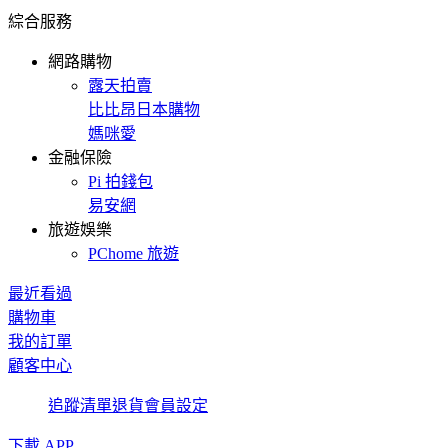
綜合服務
網路購物
露天拍賣
比比昂日本購物
媽咪愛
金融保險
Pi 拍錢包
易安網
旅遊娛樂
PChome 旅遊
最近看過
購物車
我的訂單
顧客中心
追蹤清單
退貨
會員設定
下載 APP