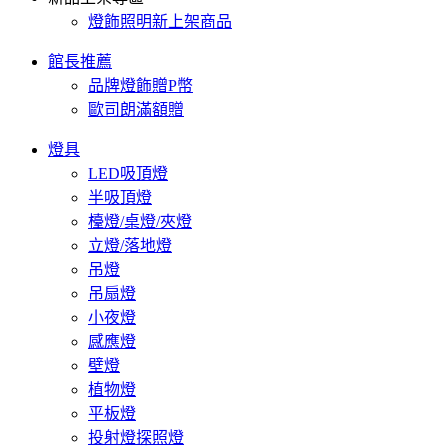
燈飾照明新上架商品
館長推薦
品牌燈飾贈P幣
歐司朗滿額贈
燈具
LED吸頂燈
半吸頂燈
檯燈/桌燈/夾燈
立燈/落地燈
吊燈
吊扇燈
小夜燈
感應燈
壁燈
植物燈
平板燈
投射燈探照燈