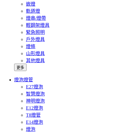
嵌燈
軌道燈
燈串/燈帶
輕鋼架燈具
緊急照明
戶外燈具
燈條
山形燈具
其他燈具
更多
燈泡燈管
E27燈泡
智慧燈泡
神明燈泡
E12燈泡
T8燈管
E14燈泡
燈泡