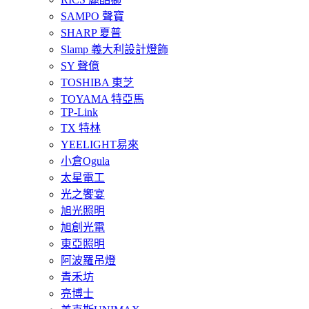
SAMPO 聲寶
SHARP 夏普
Slamp 義大利設計燈飾
SY 聲億
TOSHIBA 東芝
TOYAMA 特亞馬
TP-Link
TX 特林
YEELIGHT易來
小倉Ogula
太星電工
光之饗宴
旭光照明
旭創光電
東亞照明
阿波羅吊燈
青禾坊
亮博士