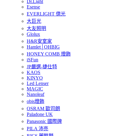
Dr.Light
Esense
EVERLIGHT 億光
大巨光
大友照明
Glolux
H&R安室家
Hamlet│OHBIG
HONEY COMB 燈飾
iSFun
JP嚴選-捷仕特
KAOS
KINYO
Led Lenser
MAGIC
Nanoleaf
obis燈飾
OSRAM 歐司朗
Paladone UK
Panasonic 國際牌
PILA 沛亮
RICS 麗酷獅