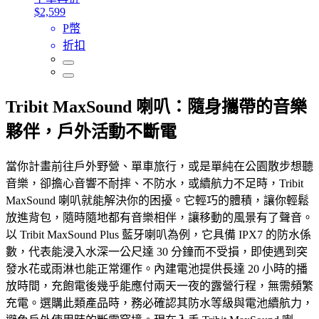
$2,599
P幣
折扣
Tribit MaxSound 喇叭：隨身攜帶的音樂
夥伴，戶外活動不斷電
當你計畫前往戶外野營、單車旅行，或是單純在公園散步想聽
音樂，卻擔心音響不耐摔、不防水，或續航力不足時，Tribit
MaxSound 喇叭就能解決你的困擾。它輕巧的體積，讓你輕鬆
放進背包，隨時隨地都有音樂相伴，讓移動的風景有了聲音。
以 Tribit MaxSound Plus 藍牙喇叭為例，它具備 IPX7 的防水係
數，代表能浸入水深一公尺達 30 分鐘而不受損，即使遇到突
發水花或雨淋也能正常運作。內建電池提供長達 20 小時的播
放時間，充飽電後幾乎能應付兩天一夜的露營行程，無需頻繁
充電。選購此類產品時，務必確認其防水等級與電池續航力，