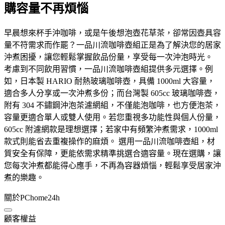
購容量不再煩惱
早晨想來杯手沖咖啡，或是午後想泡壺花草茶，卻常因壺具容
量不符需求而作罷？一品川流咖啡壺組正是為了解決您的居家
沖煮困擾，讓您輕鬆掌握飲品份量，享受每一次沖泡時光。
考慮到不同飲用習慣，一品川流咖啡壺組提供多元選擇。例
如，日本製 HARIO 耐熱玻璃咖啡壺，具備 1000ml 大容量，
適合多人分享或一次沖煮多份；而台灣製 605cc 玻璃咖啡壺，
附有 304 不鏽鋼沖泡茶濾網組，不僅能泡咖啡，也方便泡茶，
容量更適合單人或雙人使用。若您重視多功能性與個人份量，
605cc 附濾網款是理想選擇；若家中有頻繁沖煮需求，1000ml
款式則能省去重複操作的麻煩。 選用一品川流咖啡壺組，材
質安全有保障，更能依需求精準挑選合適容量。現在選購，讓
您每次沖煮都能得心應手，不再為容器煩惱，輕鬆享受居家沖
煮的樂趣。
關於PChome24h
顧客權益