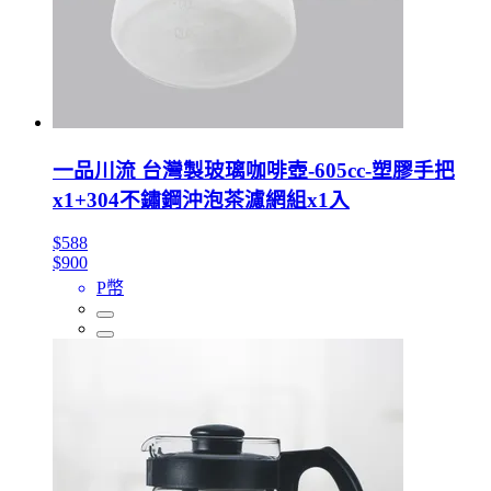
一品川流 台灣製玻璃咖啡壺-605cc-塑膠手把
x1+304不鏽鋼沖泡茶濾網組x1入
$588
$900
P幣