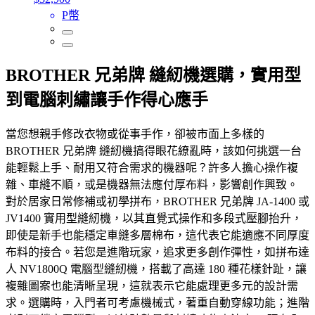
P幣
BROTHER 兄弟牌 縫紉機選購，實用型
到電腦刺繡讓手作得心應手
當您想親手修改衣物或從事手作，卻被市面上多樣的
BROTHER 兄弟牌 縫紉機搞得眼花繚亂時，該如何挑選一台
能輕鬆上手、耐用又符合需求的機器呢？許多人擔心操作複
雜、車縫不順，或是機器無法應付厚布料，影響創作興致。
對於居家日常修補或初學拼布，BROTHER 兄弟牌 JA-1400 或
JV1400 實用型縫紉機，以其直覺式操作和多段式壓腳抬升，
即使是新手也能穩定車縫多層棉布，這代表它能適應不同厚度
布料的接合。若您是進階玩家，追求更多創作彈性，如拼布達
人 NV1800Q 電腦型縫紉機，搭載了高達 180 種花樣針趾，讓
複雜圖案也能清晰呈現，這就表示它能處理更多元的設計需
求。選購時，入門者可考慮機械式，著重自動穿線功能；進階