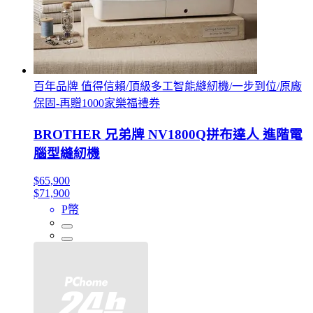
百年品牌 值得信賴/頂級多工智能縫紉機/一步到位/原廠
保固-再贈1000家樂福禮券
BROTHER 兄弟牌 NV1800Q拼布達人 進階電
腦型縫紉機
$65,900
$71,900
P幣