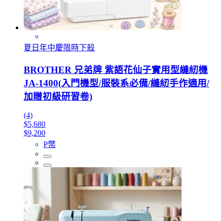
夏日年中慶限時下殺
BROTHER 兄弟牌 紫語花仙子實用型縫紉機
JA-1400(入門機型/服裝系必備/縫紉手作適用/
加贈初級研習卷)
(4)
$5,680
$9,200
P幣