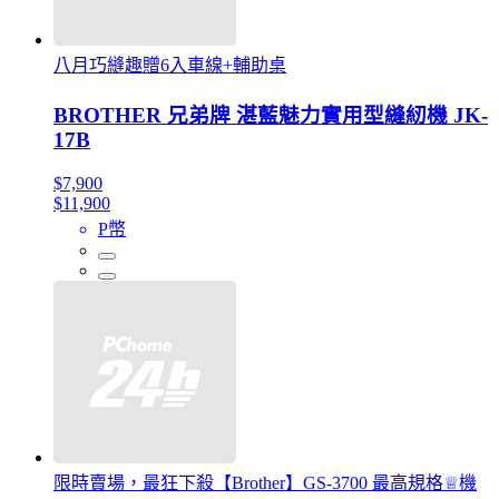
八月巧縫趣贈6入車線+輔助桌
BROTHER 兄弟牌 湛藍魅力實用型縫紉機 JK-
17B
$7,900
$11,900
P幣
限時賣場，最狂下殺【Brother】GS-3700 最高規格♕機