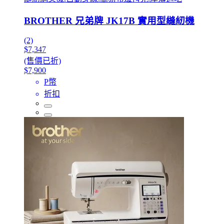
BROTHER 兄弟牌 JK17B 實用型縫紉機
(2)
$7,347
(售價已折)
$7,900
P幣
折扣