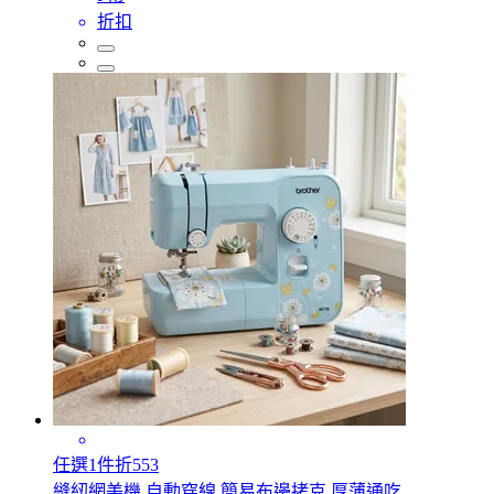
折扣
任選1件折553
縫紉網美機.自動穿線.簡易布邊拷克.厚薄通吃