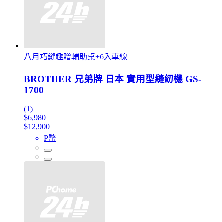
八月巧縫趣贈輔助桌+6入車線
BROTHER 兄弟牌 日本 實用型縫紉機 GS-
1700
(1)
$6,980
$12,900
P幣