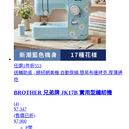
任選1件折553
送輔助桌 - 縫紉網美機.自動穿線.簡易布邊拷克.厚薄通
吃
BROTHER 兄弟牌 JK17B 實用型縫紉機
(4)
$7,347
(售價已折)
$7,900
P幣