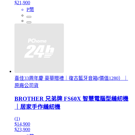
$21,900
P幣
喜佳33周年慶 豪華贈禮｜復古藍牙音箱(價值1280）｜
原廠公司貨
BROTHER 兄弟牌 FS60X 智慧電腦型縫紉機
｜居家手作縫紉機
(1)
$14,900
$23,900