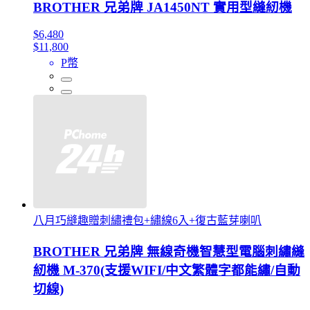
BROTHER 兄弟牌 JA1450NT 實用型縫紉機
$6,480
$11,800
P幣
八月巧縫趣贈刺繡禮包+繡線6入+復古藍芽喇叭
BROTHER 兄弟牌 無線奇機智慧型電腦刺繡縫
紉機 M-370(支援WIFI/中文繁體字都能繡/自動
切線)