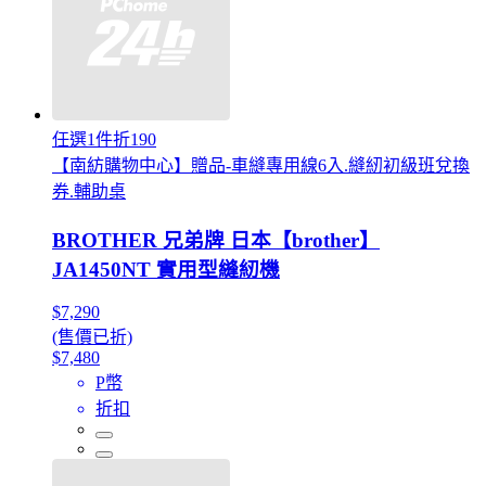
任選1件折190
【南紡購物中心】贈品-車縫專用線6入.縫紉初級班兌換
券.輔助桌
BROTHER 兄弟牌 日本【brother】
JA1450NT 實用型縫紉機
$7,290
(售價已折)
$7,480
P幣
折扣