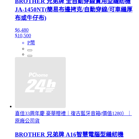
BROTHER 兄弟牌 全自動穿線實用型縫紉機
JA-1450NT(簡易布邊拷克/自動穿線/可車縫厚
布或牛仔布)
$6,480
$10,500
P幣
喜佳33周年慶 豪華贈禮｜復古藍牙音箱(價值1280）｜
原廠公司貨
BROTHER 兄弟牌 A16智慧電腦型縫紉機