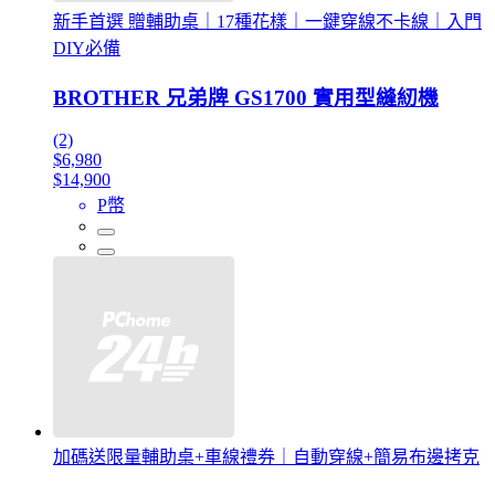
新手首選 贈輔助桌｜17種花樣｜一鍵穿線不卡線｜入門
DIY必備
BROTHER 兄弟牌 GS1700 實用型縫紉機
(2)
$6,980
$14,900
P幣
加碼送限量輔助桌+車線禮券｜自動穿線+簡易布邊拷克