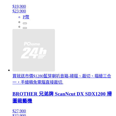
$19,900
$23,900
P幣
買就送市價$1280藍芽喇叭音箱-掃描、裁切、描繪三合
一，手繪稿免電腦直接裁切.
BROTHER 兄弟牌 ScanNcut DX SDX1200 掃
圖裁藝機
$27,900
$32,900