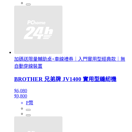
加碼送限量輔助桌+車線禮券｜入門實用型經典款｜無
自動穿線裝置
BROTHER 兄弟牌 JV1400 實用型縫紉機
$6,080
$9,800
P幣