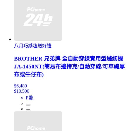
八月巧縫趣贈好禮
BROTHER 兄弟牌 全自動穿線實用型縫紉機
JA-1450NT(簡易布邊拷克/自動穿線/可車縫厚
布或牛仔布)
$6,480
$10,500
P幣