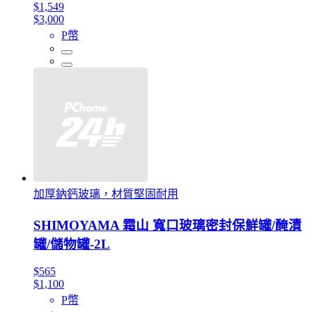
$1,549
$3,000
P幣
加厚鈉鈣玻璃，材質堅固耐用
SHIMOYAMA 霜山 寬口玻璃密封保鮮罐/醃漬
罐/儲物罐-2L
$565
$1,100
P幣