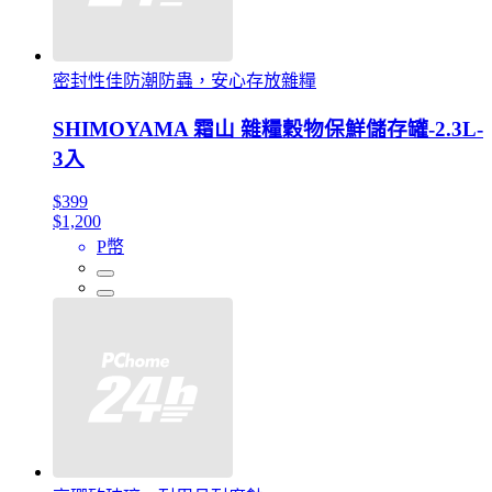
密封性佳防潮防蟲，安心存放雜糧
SHIMOYAMA 霜山 雜糧穀物保鮮儲存罐-2.3L-
3入
$399
$1,200
P幣