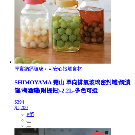
厚實鈉鈣玻璃，可安心接觸食材
SHIMOYAMA 霜山 單向排氣玻璃密封罐/醃漬
罐/梅酒罐(附提把)-2.2L-多色可選
$394
$1,200
P幣