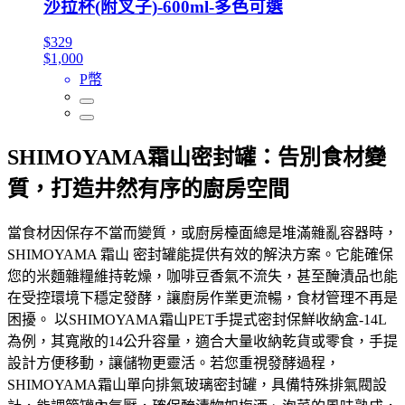
沙拉杯(附叉子)-600ml-多色可選
$329
$1,000
P幣
SHIMOYAMA霜山密封罐：告別食材變
質，打造井然有序的廚房空間
當食材因保存不當而變質，或廚房檯面總是堆滿雜亂容器時，
SHIMOYAMA 霜山 密封罐能提供有效的解決方案。它能確保
您的米麵雜糧維持乾燥，咖啡豆香氣不流失，甚至醃漬品也能
在受控環境下穩定發酵，讓廚房作業更流暢，食材管理不再是
困擾。 以SHIMOYAMA霜山PET手提式密封保鮮收納盒-14L
為例，其寬敞的14公升容量，適合大量收納乾貨或零食，手提
設計方便移動，讓儲物更靈活。若您重視發酵過程，
SHIMOYAMA霜山單向排氣玻璃密封罐，具備特殊排氣閥設