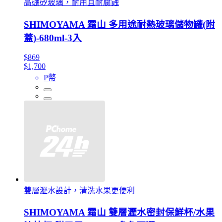
高硼矽玻璃，耐用且耐腐蝕
SHIMOYAMA 霜山 多用途耐熱玻璃儲物罐(附
蓋)-680ml-3入
$869
$1,700
P幣
雙層瀝水設計，清洗水果更便利
SHIMOYAMA 霜山 雙層瀝水密封保鮮杯/水果