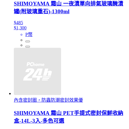
SHIMOYAMA 霜山 一夜漬單向排氣玻璃醃漬
罐(附玻璃重石)-1300ml
$485
$1,300
P幣
內含密封圈，防蟲防潮密封效果優
SHIMOYAMA 霜山 PET手提式密封保鮮收納
盒-14L-3入-多色可選