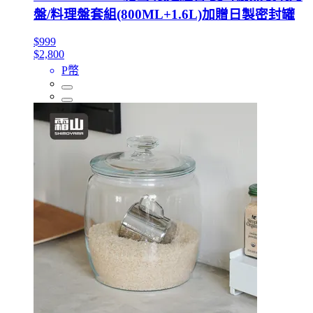
盤/料理盤套組(800ML+1.6L)加贈日製密封罐
$999
$2,800
P幣