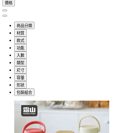
價格
商品分類
材質
款式
功能
入數
類型
尺寸
容量
形狀
包裝組合