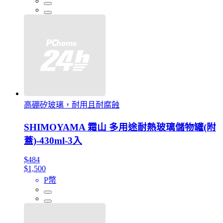
高硼矽玻璃，耐用且耐腐蝕
SHIMOYAMA 霜山 多用途耐熱玻璃儲物罐(附
蓋)-430ml-3入
$484
$1,500
P幣