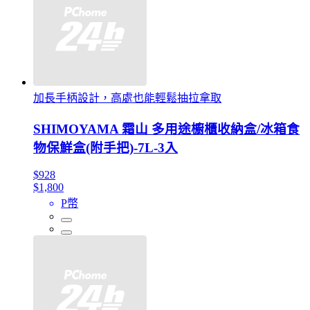
加長手柄設計，高處也能輕鬆抽拉拿取
SHIMOYAMA 霜山 多用途櫥櫃收納盒/冰箱食
物保鮮盒(附手把)-7L-3入
$928
$1,800
P幣