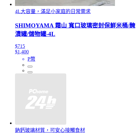
4L大容量，滿足小家庭的日常需求
SHIMOYAMA 霜山 寬口玻璃密封保鮮米桶/醃
漬罐/儲物罐-4L
$715
$1,400
P幣
鈉鈣玻璃材質，可安心接觸食材