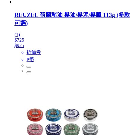
REUZEL 荷蘭豬油 髮油/髮泥/髮臘 113g (多款
可選)
(1)
$725
$925
折價券
P幣