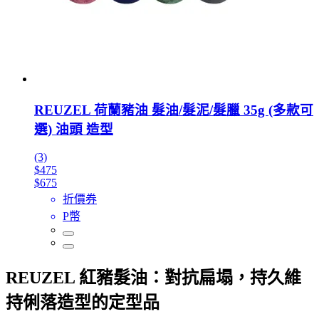
REUZEL 荷蘭豬油 髮油/髮泥/髮臘 35g (多款可
選) 油頭 造型
(3)
$475
$675
折價券
P幣
REUZEL 紅豬髮油：對抗扁塌，持久維
持俐落造型的定型品