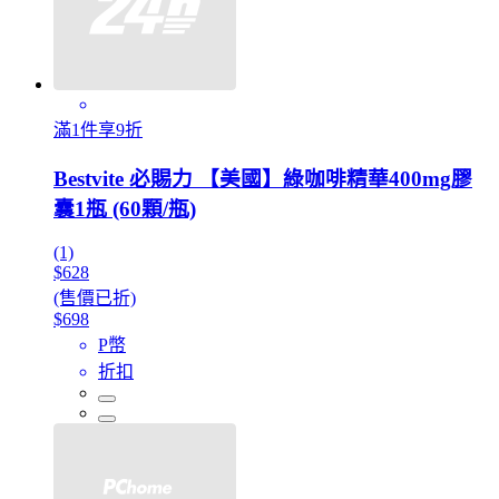
滿1件享9折
Bestvite 必賜力 【美國】綠咖啡精華400mg膠
囊1瓶 (60顆/瓶)
(1)
$628
(售價已折)
$698
P幣
折扣