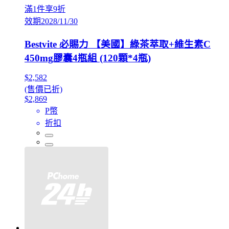
滿1件享9折
效期2028/11/30
Bestvite 必賜力 【美國】綠茶萃取+維生素C
450mg膠囊4瓶組 (120顆*4瓶)
$2,582
(售價已折)
$2,869
P幣
折扣