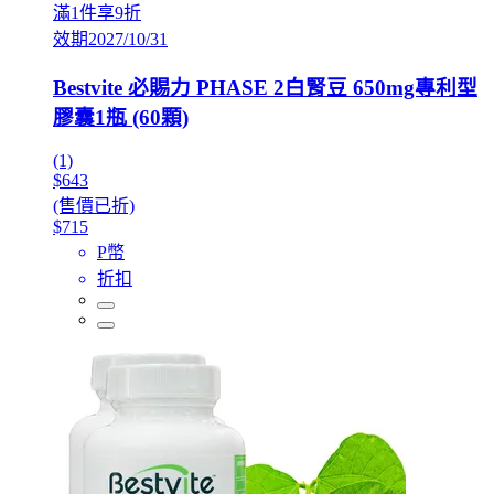
滿1件享9折
效期2027/10/31
Bestvite 必賜力 PHASE 2白腎豆 650mg專利型
膠囊1瓶 (60顆)
(1)
$643
(售價已折)
$715
P幣
折扣