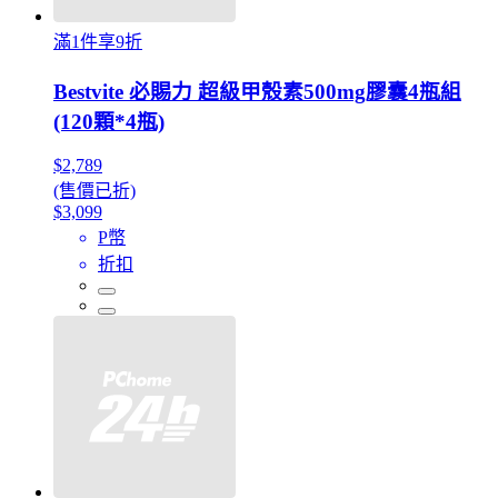
滿1件享9折
Bestvite 必賜力 超級甲殼素500mg膠囊4瓶組
(120顆*4瓶)
$2,789
(售價已折)
$3,099
P幣
折扣