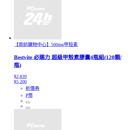
【南紡購物中心】500mg甲殼素
Bestvite 必賜力 超級甲殼素膠囊4瓶組(120顆/
瓶)
$2,839
$5,200
折價券
P幣