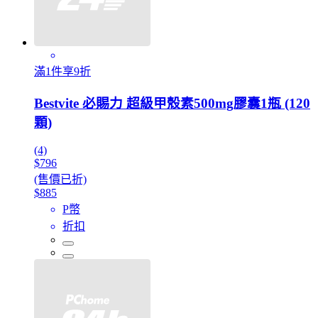
滿1件享9折
Bestvite 必賜力 超級甲殼素500mg膠囊1瓶 (120
顆)
(4)
$796
(售價已折)
$885
P幣
折扣