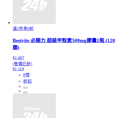
滿1件享9折
Bestvite 必賜力 超級甲殼素500mg膠囊1瓶 (120
顆)
$1,007
(售價已折)
$1,119
P幣
折扣