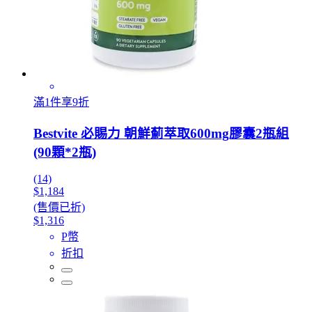
滿1件享9折
Bestvite 必賜力 朝鮮薊萃取600mg膠囊2瓶組
(90顆*2瓶)
(14)
$1,184
(售價已折)
$1,316
P幣
折扣