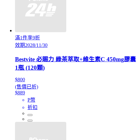
滿1件享9折
效期2028/11/30
Bestvite 必賜力 綠茶萃取+維生素C 450mg膠囊
1瓶 (120顆)
$800
(售價已折)
$889
P幣
折扣