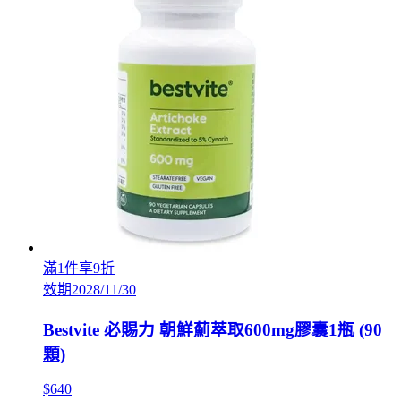
滿1件享9折
效期2028/11/30
Bestvite 必賜力 朝鮮薊萃取600mg膠囊1瓶 (90
顆)
$640