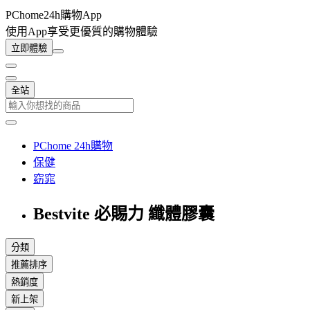
PChome24h購物App
使用App享受更優質的購物體驗
立即體驗
全站
PChome 24h購物
保健
窈窕
Bestvite 必賜力 纖體膠囊
分類
推薦排序
熱銷度
新上架