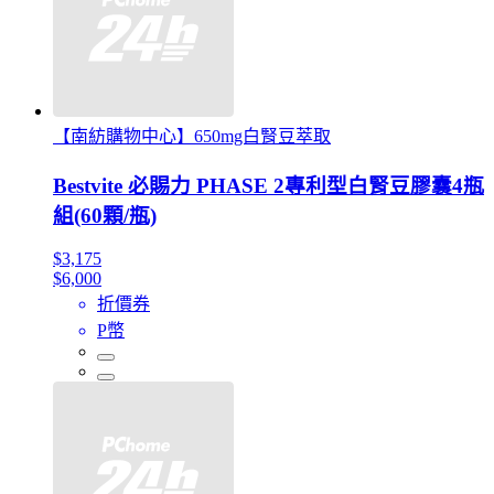
【南紡購物中心】650mg白腎豆萃取
Bestvite 必賜力 PHASE 2專利型白腎豆膠囊4瓶
組(60顆/瓶)
$3,175
$6,000
折價券
P幣