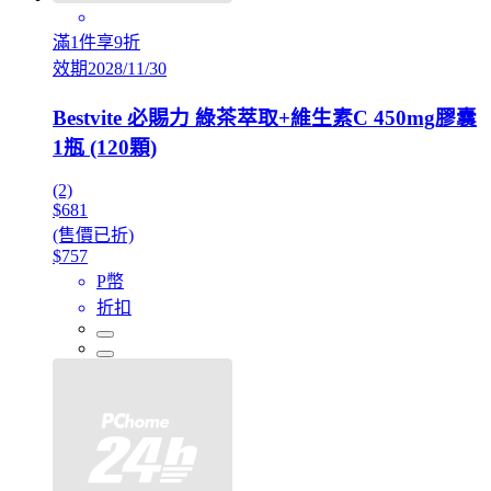
滿1件享9折
效期2028/11/30
Bestvite 必賜力 綠茶萃取+維生素C 450mg膠囊
1瓶 (120顆)
(2)
$681
(售價已折)
$757
P幣
折扣