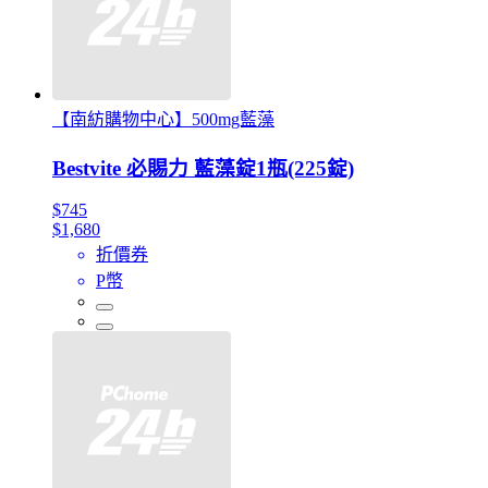
【南紡購物中心】500mg藍藻
Bestvite 必賜力 藍藻錠1瓶(225錠)
$745
$1,680
折價券
P幣