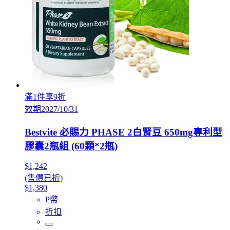
滿1件享9折
效期2027/10/31
Bestvite 必賜力 PHASE 2白腎豆 650mg專利型
膠囊2瓶組 (60顆*2瓶)
$1,242
(售價已折)
$1,380
P幣
折扣