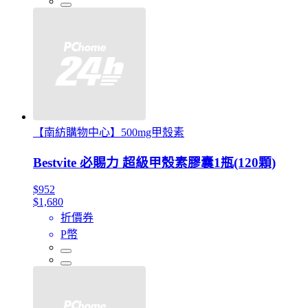
【南紡購物中心】500mg甲殼素
Bestvite 必賜力 超級甲殼素膠囊1瓶(120顆)
$952
$1,680
折價券
P幣