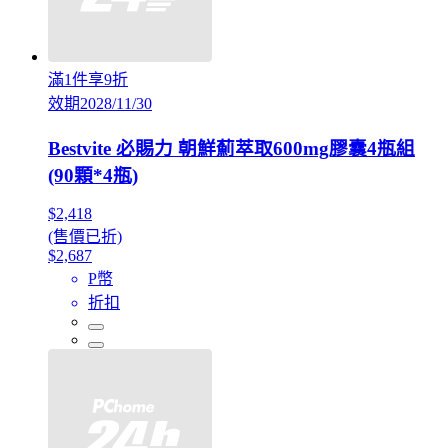
滿1件享9折
效期2028/11/30
Bestvite 必賜力 朝鮮薊萃取600mg膠囊4瓶組
(90顆*4瓶)
$2,418
(售價已折)
$2,687
P幣
折扣