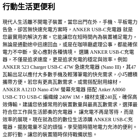
行動生活更便利
現代人生活離不開電子裝置，當您出門在外，手機、平板電力
告急，卻苦無快速充電方案時，ANKER USB-C充電器 就是
您最實用的解決方案。它能讓您在短時間內為裝置補足電力，
無論是通勤途中迅速回血，或是在咖啡廳處理公事，都能確保
電力不中斷，安心應對各種情境。 選購 ANKER USB-C充電
器，不僅是追求速度，更是追求充電的穩定與效率。例如
ANKER 523 Charger USB-C 47W 急速充電器 (Nano III)，其47
瓦輸出足以應付大多數手機及輕薄筆電的快充需求，小巧體積
攜帶方便。若您有更高瓦數需求，或需搭配耐用線材，
ANKER A121D Nano 45W 螢幕充電器 搭配 Anker A8060
USB-C TO USB-C 編織線 240W 1M，線材支援240瓦，確保高
效傳輸。建議您依據常用的裝置數量與最高瓦數需求，選擇最
符合您工作與生活節奏的充電器。 讓充電不再是等待，而是
效率的展現。現在就為您的數位生活添購 ANKER USB-C充
電器，擺脫電量不足的煩惱，享受隨時隨地電力充沛的便利。
立即行動，讓您的裝置隨時保持戰備狀態。