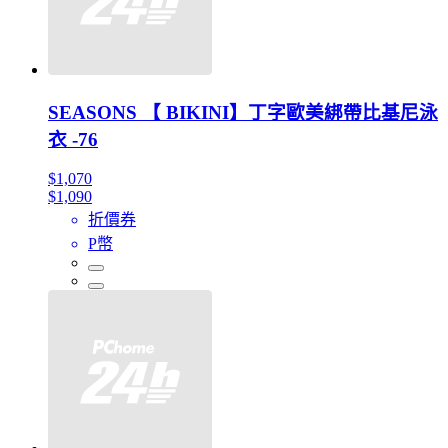
SEASONS 【 BIKINI】丁字歐美綁帶比基尼泳
衣 -76
$1,070
$1,090
折價券
P幣