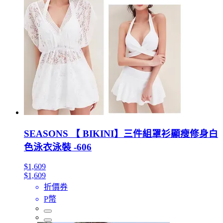
SEASONS 【 BIKINI】三件組罩衫顯瘦修身白
色泳衣泳裝 -606
$1,609
$1,609
折價券
P幣