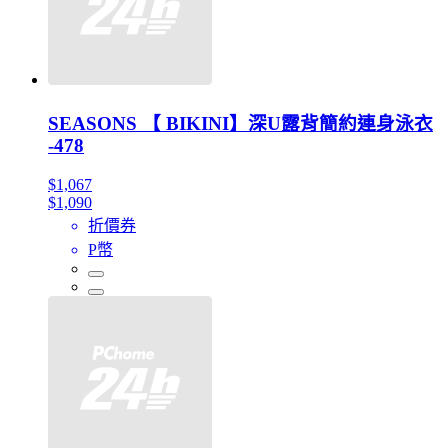
SEASONS 【 BIKINI】深U露背簡約連身泳衣
-478
$1,067
$1,090
折價券
P幣