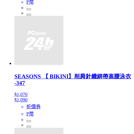
P幣
SEASONS 【 BIKINI】削肩針織綁帶高腰泳衣
-347
$1,070
$1,090
折價券
P幣