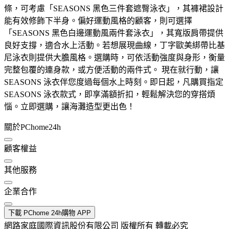
條，可考慮「SEASONS 黑色三件套遮臀泳衣」，其褲裙設計
能有效修飾下半身。偏好運動風格的顧客，則可選擇
「SEASONS 黑色白邊運動風兩件套泳衣」，其寬版肩帶提供
良好支撐，適合水上活動。若想展現曲線，丁字歐美綁帶比基
尼泳衣則提供大膽風格。選購時，可依活動強度與身形，衡量
完整包覆的連身款，或方便活動的兩件式。 現在就行動，讓
SEASONS 泳衣伴您度過每個水上時刻。即日起，凡購買指定
SEASONS 泳衣款式，即享滿額折扣，輕鬆解決您的穿搭煩
惱。立即選購，讓海灘造型更出色！
關於PChome24h
顧客權益
其他服務
企業合作
下載 PChome 24h購物 APP
網路家庭國際資訊股份有限公司 版權所有 轉載必究