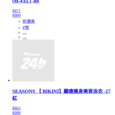
(M-4XL) -88
$971
$999
折價券
P幣
SEASONS 【 BIKINI】顯瘦連身美背泳衣 -27
紅
$863
$999