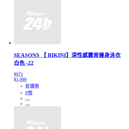
SEASONS 【 BIKINI】深性感露背連身泳衣
白色 -22
$971
$1,099
折價券
P幣