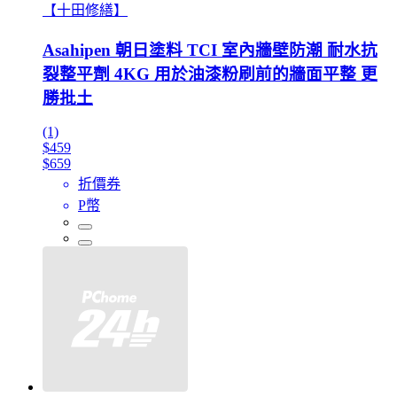
【十田修繕】
Asahipen 朝日塗料 TCI 室內牆壁防潮 耐水抗
裂整平劑 4KG 用於油漆粉刷前的牆面平整 更
勝批土
(1)
$459
$659
折價券
P幣