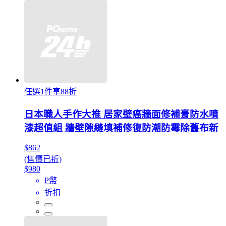
任選1件享88折
日本職人手作大推 居家壁癌牆面修補膏防水噴
漆超值組 牆壁隙縫填補修復防潮防霉除舊布新
$862
(售價已折)
$980
P幣
折扣