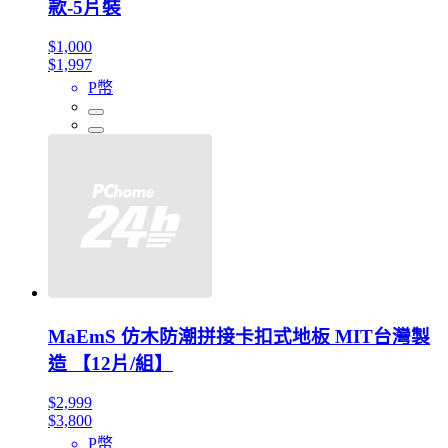
款-5片裝
$1,000
$1,997
P幣
MaEmS 仿木防潮拼接卡扣式地板 MIT台灣製
造 【12片/組】
$2,999
$3,800
P幣