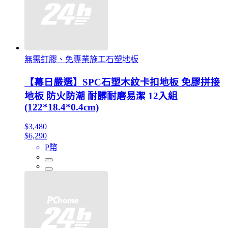
無需釘膠、免專業施工石塑地板
【幕日嚴選】SPC石塑木紋卡扣地板 免膠拼接
地板 防火防潮 耐髒耐磨易潔 12入組
(122*18.4*0.4cm)
$3,480
$6,290
P幣