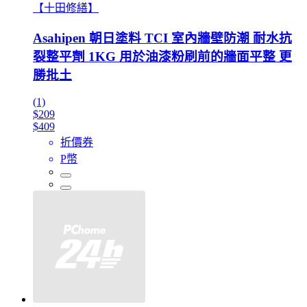
【十田修繕】
Asahipen 朝日塗料 TCI 室內牆壁防潮 耐水抗
裂整平劑 1KG 用於油漆粉刷前的牆面平整 更
勝批土
(1)
$209
$409
折價券
P幣