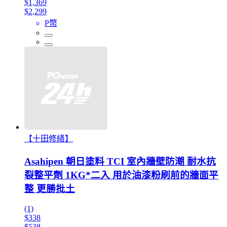
$1,369
$2,299
P幣
【十田修繕】
Asahipen 朝日塗料 TCI 室內牆壁防潮 耐水抗
裂整平劑 1KG*二入 用於油漆粉刷前的牆面平
整 更勝批土
(1)
$338
$538