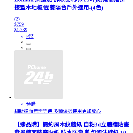
接塑木地板/園藝陽台戶外適用-(4色)
(2)
$759
$1,739
P幣
預購
翻新牆面無需等待 多種優勢使用更加放心
【臻品購】簡約風木紋牆紙 自粘3d立體牆貼畫
背景牆面裝飾貼紙 防水防潮 軟包泡沫壁紙 10