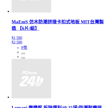
MaEmS 仿木防潮拼接卡扣式地板 MIT台灣製
造 【6片/組】
$1,580
$2,580
P幣
Lomani 樂嫚妮 拆除便利/(0.25坪)防潮耐磨拼