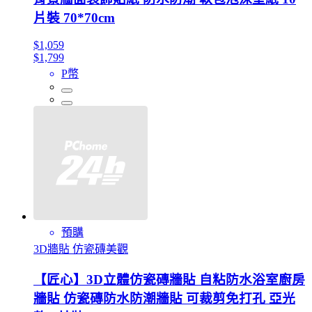
片裝 70*70cm
$1,059
$1,799
P幣
預購
3D牆貼 仿瓷磚美觀
【匠心】3D立體仿瓷磚牆貼 自粘防水浴室廚房
牆貼 仿瓷磚防水防潮牆貼 可裁剪免打孔 亞光