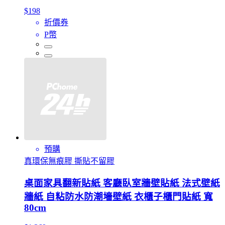
$198
折價券
P幣
預購
真環保無痕膠 撕貼不留膠
桌面家具翻新貼紙 客廳臥室牆壁貼紙 法式壁紙
牆紙 自粘防水防潮墻壁紙 衣櫃子櫃門貼紙 寬
80cm