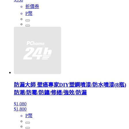
折價券
P幣
防漏大師 壁癌專家DIY塑鋼噴漆/防水噴漆(8瓶)
防潮/防霉/防鏽/修繕/強效/防漏
$1,080
$1,800
P幣