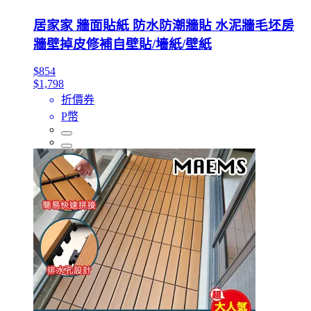
居家家 牆面貼紙 防水防潮牆貼 水泥牆毛坯房
牆壁掉皮修補自壁貼/墻紙/壁紙
$854
$1,798
折價券
P幣