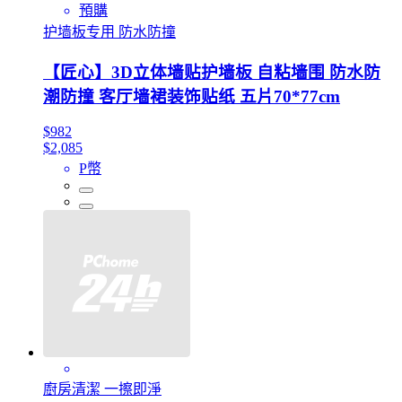
預購
护墙板专用 防水防撞
【匠心】3D立体墙贴护墙板 自粘墙围 防水防
潮防撞 客厅墙裙装饰贴纸 五片70*77cm
$982
$2,085
P幣
廚房清潔 一擦即淨