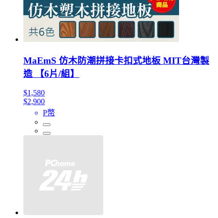
MaEmS 仿木防潮拼接卡扣式地板 MIT台灣製
造 【6片/組】
$1,580
$2,900
P幣