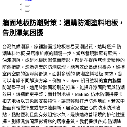
牆面地板防潮對策：選購防潮塗料地板，
告別濕氣困擾
台灣氣候潮濕，家裡牆面或地板容易受潮變質，這時選擇 防
潮塗料地板 是居家維護的關鍵一步。當您發現牆壁有壁癌、
油漆剝落，或是地板因濕氣而變形，都是在提醒您需要積極的
防潮措施。透過專業的防潮處理，能有效延長建材壽命，維持
室內空間的潔淨與舒適。面對多樣的 防潮塗料地板 需求，您
可以考慮不同解決方案。例如 Asahipen 朝日塗料的室內牆壁
防潮整平劑，適用於牆面粉刷前打底，能提升漆面附著與防潮
效果，讓牆面更平整；而針對地板，MaEmS 仿木防潮拼接卡
扣式地板以其免膠安裝特性，讓您輕鬆打造防潮地面。若家中
牆面有輕微掉皮或想快速翻新，居家家或匠心的防水防潮牆
貼，黏貼便利且能有效阻擋水氣，是快速改善環境的排他性選
擇。別讓濕氣問題影響您的居家品質。我們提供各式 防潮塗