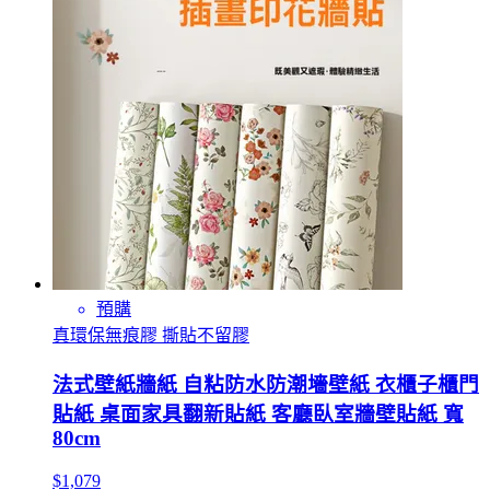
預購
真環保無痕膠 撕貼不留膠
法式壁紙牆紙 自粘防水防潮墻壁紙 衣櫃子櫃門
貼紙 桌面家具翻新貼紙 客廳臥室牆壁貼紙 寬
80cm
$1,079