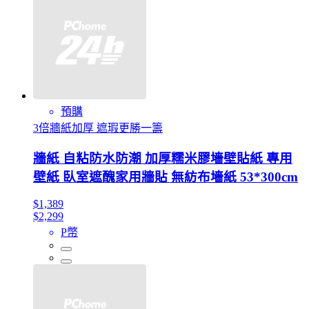
預購
3倍牆紙加厚 遮瑕更勝一籌
牆紙 自粘防水防潮 加厚糯米膠墻壁貼紙 專用
壁紙 臥室遮醜家用牆貼 無紡布墻紙 53*300cm
$1,389
$2,299
P幣