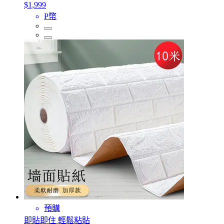
$1,999
P幣
預購
即貼即住 輕鬆粘貼