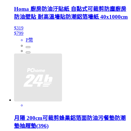
Homa 廚房防油汙貼紙 自黏式可裁剪防塵廚房
防油壁貼 耐高溫墻貼防潮鋁箔墻紙 40x1000cm
$319
$799
P幣
月陽 200cm可裁剪蜂巢鋁箔面防油污餐墊防潮
墊抽屜墊(396)