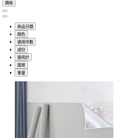
價格
商品分類
顏色
適用坪數
成份
適用於
圖案
重量