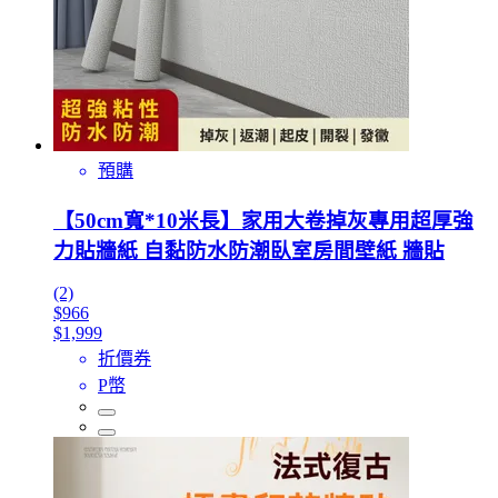
預購
【50cm寬*10米長】家用大卷掉灰專用超厚強
力貼牆紙 自黏防水防潮臥室房間壁紙 牆貼
(2)
$966
$1,999
折價券
P幣