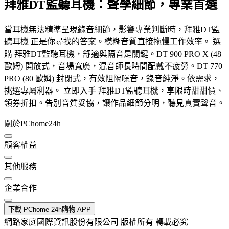
拜雅DT監聽耳機：聲學細節，專業首選
當耳機無法精準呈現錄音細節，影響專業判斷時，拜雅DT監
聽耳機 正是你尋找的答案。模糊音質直接拖慢工作效率。 選
購 拜雅DT監聽耳機，舒適與隔音是關鍵。DT 900 PRO X (48
歐姆) 開放式，音場寬廣，混音師長時間配戴不疲勞。DT 770
PRO (80 歐姆) 封閉式，有效阻隔噪音，錄音純淨。依需求，
挑選專屬利器。 立即入手 拜雅DT監聽耳機，享限時甜甜價、
領券折扣。告別音質妥協，讓作品細節分明，聽見真實聲音。
關於PChome24h
顧客權益
其他服務
企業合作
下載 PChome 24h購物 APP
網路家庭國際資訊股份有限公司 版權所有 轉載必究