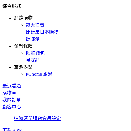
綜合服務
網路購物
露天拍賣
比比昂日本購物
媽咪愛
金融保險
Pi 拍錢包
易安網
旅遊娛樂
PChome 旅遊
最近看過
購物車
我的訂單
顧客中心
追蹤清單
退貨
會員設定
下載 APP