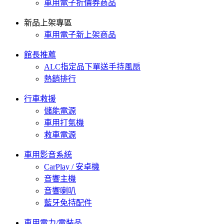
車用電子折價券商品
新品上架專區
車用電子新上架商品
館長推薦
ALC指定品下單送手持風扇
熱銷排行
行車救援
儲能電源
車用打氣機
救車電源
車用影音系統
CarPlay / 安卓機
音響主機
音響喇叭
藍牙免持配件
車用電力/電裝品