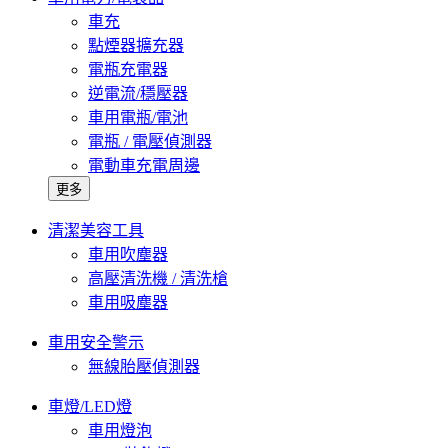
車充
點煙器擴充器
電瓶充電器
逆電流/穩壓器
車用電瓶/電池
電瓶 / 電壓偵測器
電動車充電周邊
更多
清潔美容工具
車用吹塵器
高壓清洗機 / 清洗槍
車用吸塵器
車用安全警示
無線胎壓偵測器
車燈/LED燈
車用燈泡