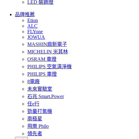
LED 裝飾燈
品牌推薦
Etion
ALC
FLYone
JOWUA
MASHIN麻新電子
MICHELIN 米其林
OSRAM 車燈
PHILIPS 空氣清淨機
PHILIPS 車燈
8電廠
未來實驗室
石兆 Smart.Power
任e行
勁量打氣機
南極星
飛樂 Philo
領先者