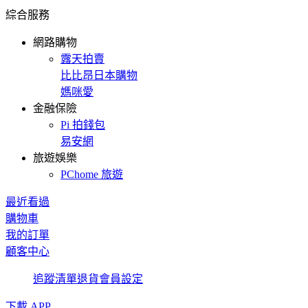
綜合服務
網路購物
露天拍賣
比比昂日本購物
媽咪愛
金融保險
Pi 拍錢包
易安網
旅遊娛樂
PChome 旅遊
最近看過
購物車
我的訂單
顧客中心
追蹤清單
退貨
會員設定
下載 APP