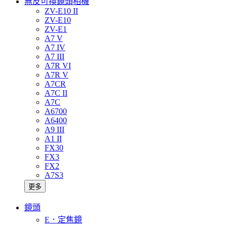
無反可換鏡頭相機
ZV-E10 II
ZV-E10
ZV-E1
A7 V
A7 IV
A7 III
A7R VI
A7R V
A7CR
A7C II
A7C
A6700
A6400
A9 III
A1 II
FX30
FX3
FX2
A7S3
更多
鏡頭
E．定焦鏡