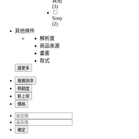
其他
(3)
Sony
(2)
其他條件
解析度
商品來源
畫素
款式
選更多
推薦排序
熱銷度
新上架
價格
確定