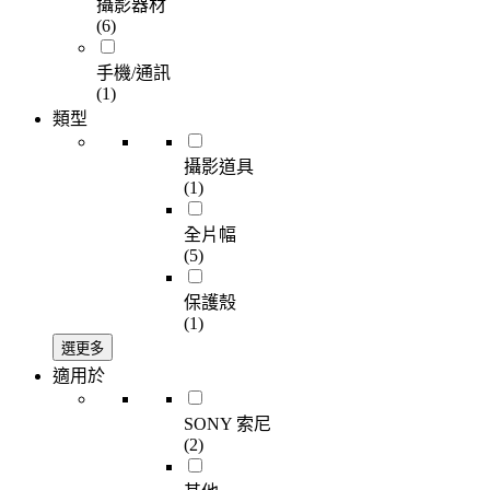
攝影器材
(6)
手機/通訊
(1)
類型
攝影道具
(1)
全片幅
(5)
保護殼
(1)
選更多
適用於
SONY 索尼
(2)