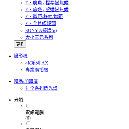
E．廣角 / 標準變焦鏡
E．旅遊 / 望遠變焦鏡
E．微距/移軸/增距
E．全片幅鏡頭
SONY A接環(α)
大小三元系列
更多
攝影機
4K系列 AX
專業廣播級
贈品/加購區
》全系列閃光燈
分類
資訊電腦
(6)