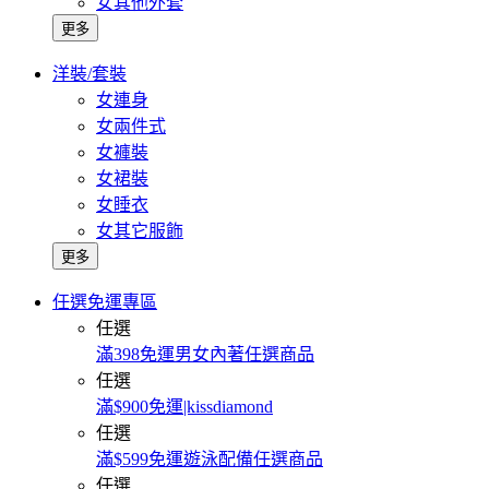
女其他外套
更多
洋裝/套裝
女連身
女兩件式
女褲裝
女裙裝
女睡衣
女其它服飾
更多
任選免運專區
任選
滿398免運男女內著任選商品
任選
滿$900免運|kissdiamond
任選
滿$599免運遊泳配備任選商品
任選