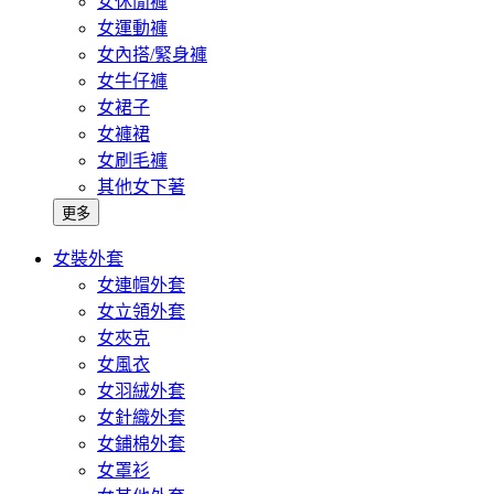
女休閒褲
女運動褲
女內搭/緊身褲
女牛仔褲
女裙子
女褲裙
女刷毛褲
其他女下著
更多
女裝外套
女連帽外套
女立領外套
女夾克
女風衣
女羽絨外套
女針織外套
女鋪棉外套
女罩衫