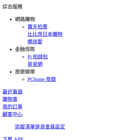
綜合服務
網路購物
露天拍賣
比比昂日本購物
媽咪愛
金融保險
Pi 拍錢包
易安網
旅遊娛樂
PChome 旅遊
最近看過
購物車
我的訂單
顧客中心
追蹤清單
退貨
會員設定
下載 APP