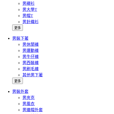
男襯衫
男大學T
男帽T
男針織衫
更多
男裝下著
男休閒褲
男運動褲
男牛仔褲
男西裝褲
男刷毛褲
其他男下著
更多
男裝外套
男夾克
男風衣
男連帽外套