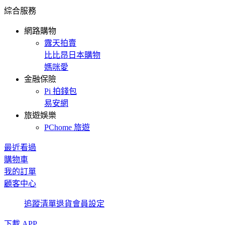
綜合服務
網路購物
露天拍賣
比比昂日本購物
媽咪愛
金融保險
Pi 拍錢包
易安網
旅遊娛樂
PChome 旅遊
最近看過
購物車
我的訂單
顧客中心
追蹤清單
退貨
會員設定
下載 APP