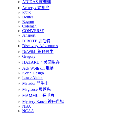
ADIDAS 愛迪達
Arcteryx 始祖鳥
F/CE
Deuter
Bagrun
Coleman
CONVERSE
Jansport
DIBOTE 迪伯特
Discovery Adventures
Dr.Wilds 荒野醫生
Gregory
HAZARD 4 美國生存
Jack Wolfskin 飛狼
Korin Design
Lowe Alpine
Matador 鬥牛士
Magforce 馬蓋先
MAMMUT 長毛象
Mystery Ranch 神秘農場
NBA
NCAA