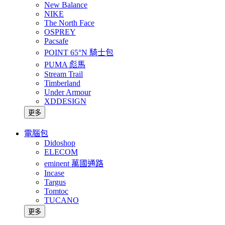
New Balance
NIKE
The North Face
OSPREY
Pacsafe
POINT 65°N 騎士包
PUMA 彪馬
Stream Trail
Timberland
Under Armour
XDDESIGN
更多
電腦包
Didoshop
ELECOM
eminent 萬國通路
Incase
Targus
Tomtoc
TUCANO
更多