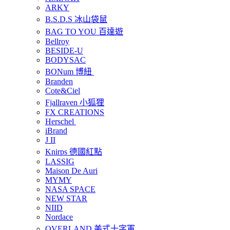
ARKY
B.S.D.S 冰山袋鼠
BAG TO YOU 百達遊
Bellroy
BESIDE-U
BODYSAC
BONum 博紐
Branden
Cote&Ciel
Fjallraven 小狐狸
FX CREATIONS
Herschel
iBrand
J II
Knirps 德國紅點
LASSIG
Maison De Auri
MYMY
NASA SPACE
NEW STAR
NIID
Nordace
OVERLAND 美式十字軍