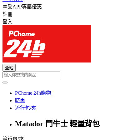
享受APP專屬優惠
註冊
登入
全站
PChome 24h購物
時尚
流行包/夾
Matador 鬥牛士 輕量背包
流行包/夾