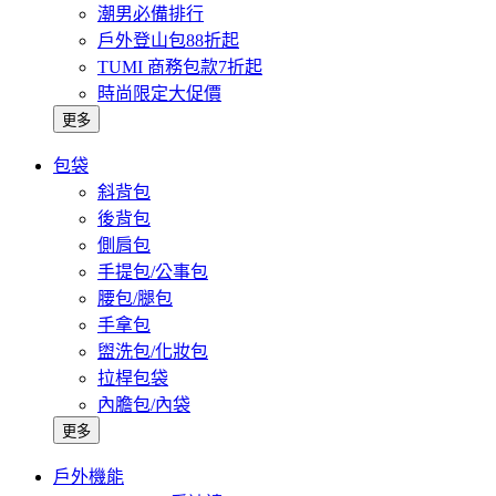
潮男必備排行
戶外登山包88折起
TUMI 商務包款7折起
時尚限定大促價
更多
包袋
斜背包
後背包
側肩包
手提包/公事包
腰包/腿包
手拿包
盥洗包/化妝包
拉桿包袋
內膽包/內袋
更多
戶外機能