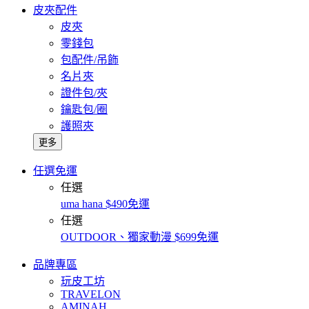
皮夾配件
皮夾
零錢包
包配件/吊飾
名片夾
證件包/夾
鑰匙包/圈
護照夾
更多
任選免運
任選
uma hana $490免運
任選
OUTDOOR、獨家動漫 $699免運
品牌專區
玩皮工坊
TRAVELON
AMINAH