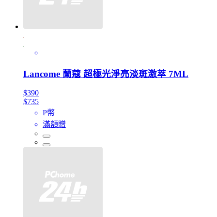
Lancome 蘭蔻 超極光淨亮淡斑激萃 7ML
$390
$735
P幣
滿額贈