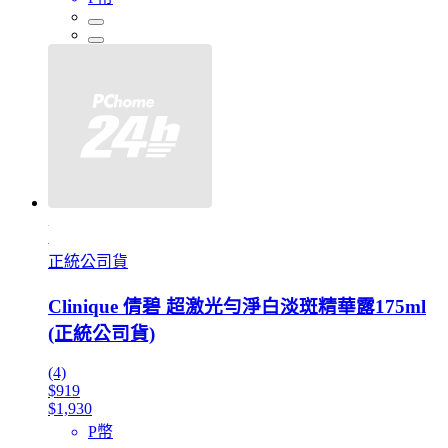
正統公司貨
Clinique 倩碧 超激光勻淨白淡斑精華露175ml
(正統公司貨)
(4)
$919
$1,930
P幣