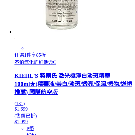
任選1件享85折
不怕氧化的維他命C
KIEHL'S 契爾氏 激光極淨白淡斑精華
100ml★(精華液/美白/淡斑/透亮/保濕/禮物/送禮
推薦) 國際航空版
(131)
$1,699
(售價已折)
$1,999
P幣