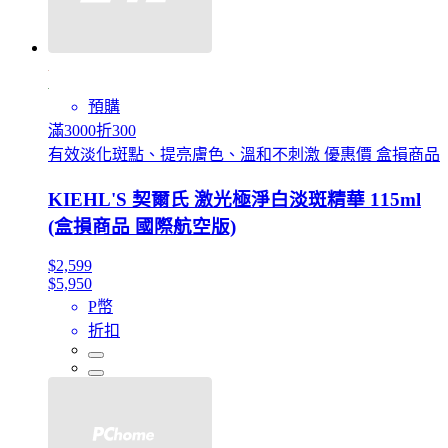
預購
滿3000折300
有效淡化斑點、提亮膚色、溫和不刺激 優惠價 盒損商品
KIEHL'S 契爾氏 激光極淨白淡斑精華 115ml
(盒損商品 國際航空版)
$2,599
$5,950
P幣
折扣