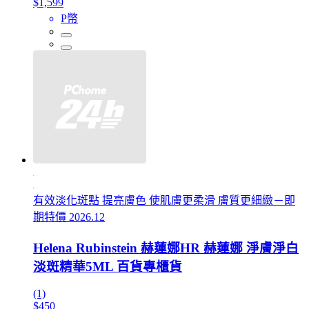
$1,599
P幣
有效淡化斑點 提亮膚色 使肌膚更柔滑 膚質更細緻－即
期特價 2026.12
Helena Rubinstein 赫蓮娜HR 赫蓮娜 淨膚淨白
淡斑精華5ML 百貨專櫃貨
(1)
$450