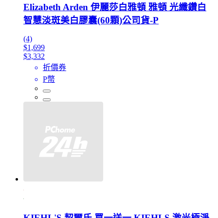
Elizabeth Arden 伊麗莎白雅頓 雅頓 光纖鑽白
智慧淡斑美白膠囊(60顆)公司貨-P
(4)
$1,699
$3,332
折價券
P幣
KIEHL'S 契爾氏 買一送一 KIEHLS 激光極淨