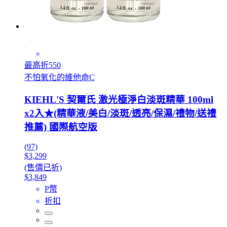
最高折550
不怕氧化的維他命C
KIEHL'S 契爾氏 激光極淨白淡斑精華 100ml
x2入★(精華液/美白/淡斑/透亮/保濕/禮物/送禮
推薦) 國際航空版
(97)
$3,299
(售價已折)
$3,849
P幣
折扣