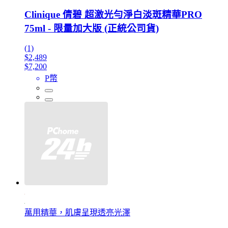
Clinique 倩碧 超激光勻淨白淡斑精華PRO
75ml - 限量加大版 (正統公司貨)
(1)
$2,489
$7,200
P幣
萬用精華，肌膚呈現透亮光澤