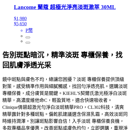
Lancome 蘭蔻 超極光淨亮淡斑激萃 30ML
$1,980
$5,650
P幣
告別斑點暗沉，精準淡斑 專櫃保養，找
回肌膚淨透光采
鏡中斑點與膚色不均，總讓您困擾？淡斑 專櫃保養提供頂級
對策，感受精準作用與細膩觸感，找回勻淨透亮肌。選購淡斑
專櫃保養，成分膚質是關鍵。KIEHL'S契爾氏激光極淨白淡斑
精華，高濃度維他命C，輕盈質地，適合快速吸收者。
Clinique倩碧超激光勻淨白淡斑精華PRO，CL302科技，清爽
精華露針對多種斑點。偏乾肌建議選含保濕乳霜，高效淡斑同
時維持潤澤。別讓斑點影響自信！入手淡斑 專櫃保養良機，
多款專櫃品享優惠。改善斑點或膚色均勻，立即選購，重現淨