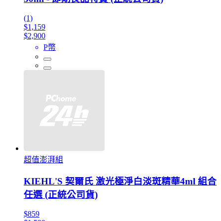
(1)
$1,159
$2,900
P幣
超值澎湃組
KIEHL'S 契爾氏 激光極淨白淡斑精華4ml 組合
任選 (正統公司貨)
$859