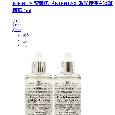
KIEHL'S 契爾氏 《KIEHLS》激光極淨白淡斑
精華 4ml
(7)
$199
$700
P幣