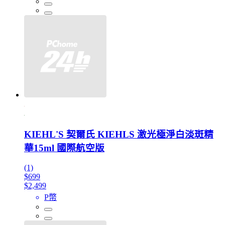
KIEHL'S 契爾氏 KIEHLS 激光極淨白淡斑精
華15ml 國際航空版
(1)
$699
$2,499
P幣