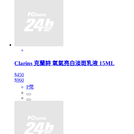
Clarins 克蘭詩 氧氣亮白淡斑乳液 15ML
$450
$960
P幣