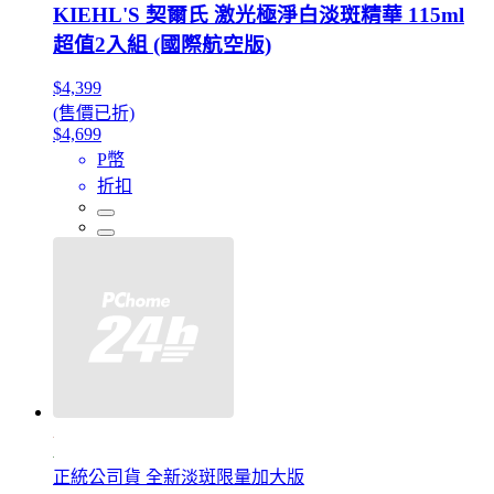
KIEHL'S 契爾氏 激光極淨白淡斑精華 115ml
超值2入組 (國際航空版)
$4,399
(售價已折)
$4,699
P幣
折扣
正統公司貨 全新淡斑限量加大版