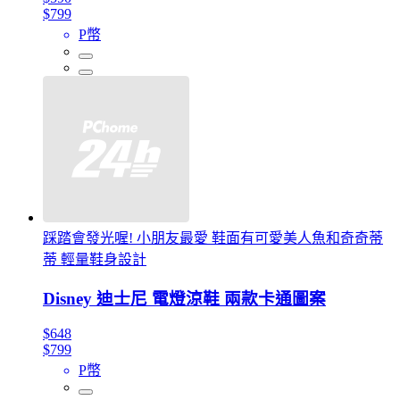
$799
P幣
踩踏會發光喔! 小朋友最愛 鞋面有可愛美人魚和奇奇蒂
蒂 輕量鞋身設計
Disney 迪士尼 電燈涼鞋 兩款卡通圖案
$648
$799
P幣