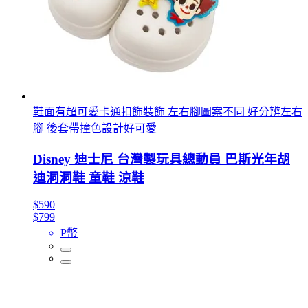
鞋面有超可愛卡通扣飾裝飾 左右腳圖案不同 好分辨左右
腳 後套帶撞色設計好可愛
Disney 迪士尼 台灣製玩具總動員 巴斯光年胡
迪洞洞鞋 童鞋 涼鞋
$590
$799
P幣