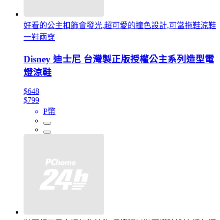
好看的公主扣飾會發光,超可愛的撞色設計,可當拖鞋涼鞋
一鞋兩穿
Disney 迪士尼 台灣製正版授權公主系列造型電
燈涼鞋
$648
$799
P幣