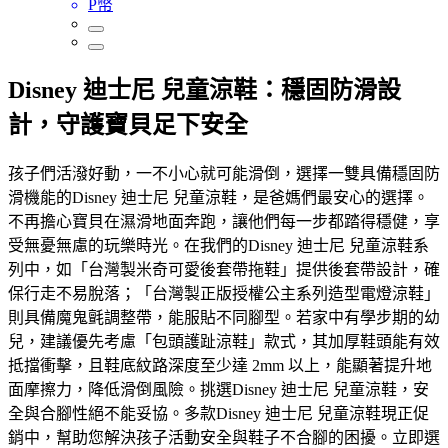
P幣
Disney 迪士尼 兒童涼鞋：穩固防滑設
計，守護寶貝足下安全
孩子們活潑好動，一不小心就可能滑倒，選擇一雙具備穩固防
滑機能的Disney 迪士尼 兒童涼鞋，是爸媽們最安心的選擇。
不再擔心寶貝在濕滑地面奔跑，讓他們每一步都踏得穩健，享
受無憂無慮的玩樂時光。在我們的Disney 迪士尼 兒童涼鞋系
列中，如「台灣製米奇可愛後套帶拖鞋」提供後套帶設計，確
保行走不易脫落；「台灣製正版授權公主系列造型電燈涼鞋」
則具備魔鬼氈調整帶，能服貼不同腳型。若家中有學步期的幼
兒，建議優先考慮「包頭護趾涼鞋」款式，其加厚鞋頭能有效
抵擋衝擊，且鞋底紋路深度至少達 2mm 以上，能顯著提升地
面摩擦力，降低滑倒風險。挑選Disney 迪士尼 兒童涼鞋，安
全與合腳性絕不能妥協。多款Disney 迪士尼 兒童涼鞋現正促
銷中，幫助您解決孩子活動安全與鞋子不合腳的困擾。立即選