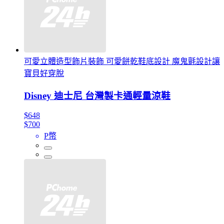
可愛立體造型飾片裝飾 可愛餅乾鞋底設計 魔鬼氈設計讓
寶貝好穿脫
Disney 迪士尼 台灣製卡通輕量涼鞋
$648
$700
P幣