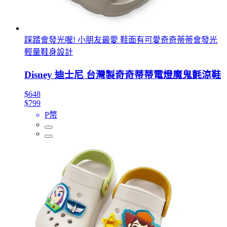
踩踏會發光喔! 小朋友最愛 鞋面有可愛奇奇蒂蒂會發光
輕量鞋身設計
Disney 迪士尼 台灣製奇奇蒂蒂電燈魔鬼氈涼鞋
$648
$799
P幣