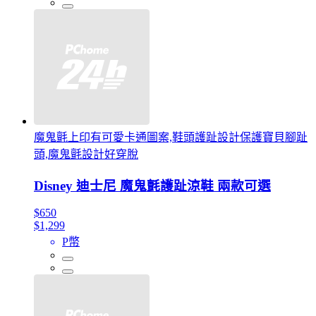
魔鬼氈上印有可愛卡通圖案,鞋頭護趾設計保護寶貝腳趾
頭,魔鬼氈設計好穿脫
Disney 迪士尼 魔鬼氈護趾涼鞋 兩款可選
$650
$1,299
P幣