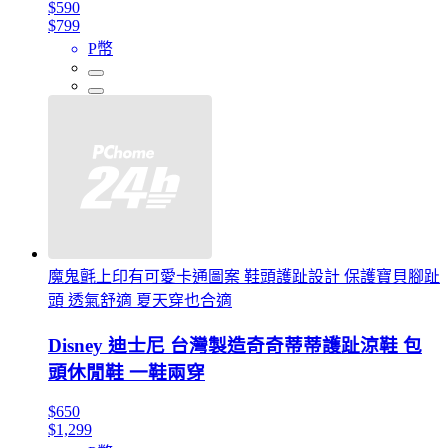
$590
$799
P幣
魔鬼氈上印有可愛卡通圖案 鞋頭護趾設計 保護寶貝腳趾
頭 透氣舒適 夏天穿也合適
Disney 迪士尼 台灣製造奇奇蒂蒂護趾涼鞋 包
頭休閒鞋 一鞋兩穿
$650
$1,299