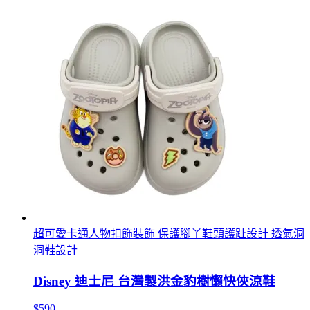
超可愛卡通人物扣飾裝飾 保護腳丫鞋頭護趾設計 透氣洞
洞鞋設計
Disney 迪士尼 台灣製洪金豹樹懶快俠涼鞋
$590