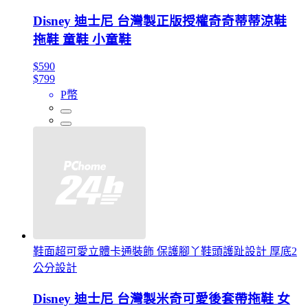
Disney 迪士尼 台灣製正版授權奇奇蒂蒂涼鞋
拖鞋 童鞋 小童鞋
$590
$799
P幣
鞋面超可愛立體卡通裝飾 保護腳丫鞋頭護趾設計 厚底2
公分設計
Disney 迪士尼 台灣製米奇可愛後套帶拖鞋 女