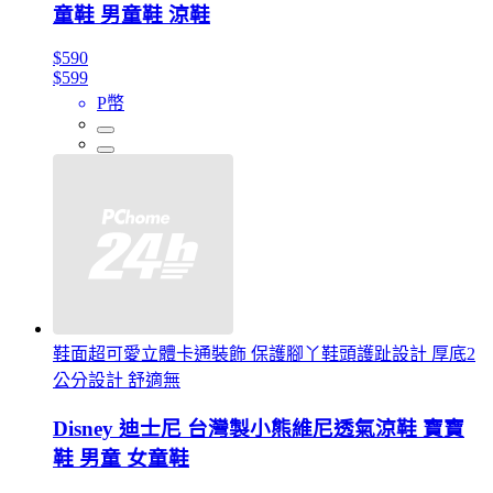
童鞋 男童鞋 涼鞋
$590
$599
P幣
鞋面超可愛立體卡通裝飾 保護腳丫鞋頭護趾設計 厚底2
公分設計 舒適無
Disney 迪士尼 台灣製小熊維尼透氣涼鞋 寶寶
鞋 男童 女童鞋