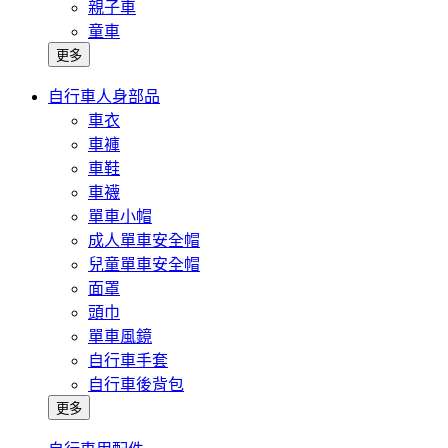
親子車
童車
更多
自行車人身部品
車衣
車褲
車鞋
車襪
單車小帽
成人單車安全帽
兒童單車安全帽
面罩
頭巾
單車風鏡
自行車手套
自行車後背包
更多