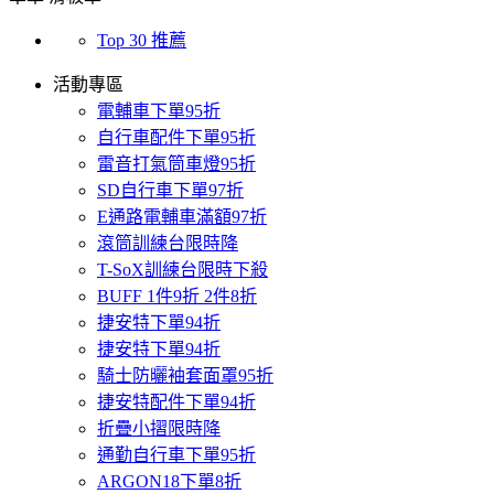
Top 30 推薦
活動專區
電輔車下單95折
自行車配件下單95折
雷音打氣筒車燈95折
SD自行車下單97折
E通路電輔車滿額97折
滾筒訓練台限時降
T-SoX訓練台限時下殺
BUFF 1件9折 2件8折
捷安特下單94折
捷安特下單94折
騎士防曬袖套面罩95折
捷安特配件下單94折
折疊小摺限時降
通勤自行車下單95折
ARGON18下單8折