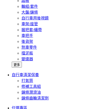
踏板
輪組/套件
大盤/鍊條
自行車用後視鏡
車架/座管
握把套/纏帶
車把手
後貨架
煞車零件
擋泥板
變速器
更多
自行車清潔保養
打氣筒
修補工具組
鍊條潤滑油
鍊條齒輪清潔劑
任選專區