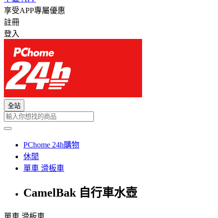
享受APP專屬優惠
註冊
登入
全站
PChome 24h購物
休閒
單車 滑板車
CamelBak 自行車水壺
單車 滑板車