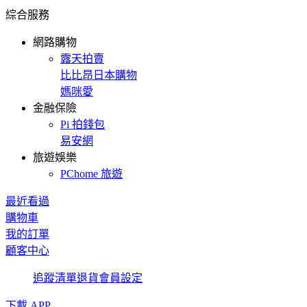
綜合服務
網路購物
露天拍賣
比比昂日本購物
媽咪愛
金融保險
Pi 拍錢包
易安網
旅遊娛樂
PChome 旅遊
最近看過
購物車
我的訂單
顧客中心
追蹤清單
退貨
會員設定
下載 APP