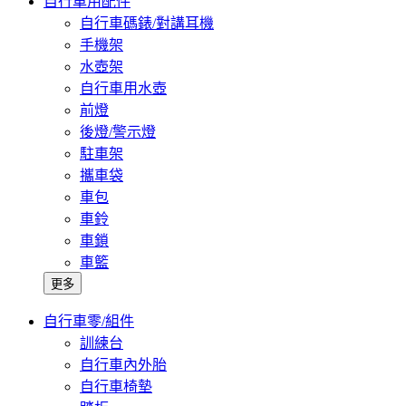
自行車用配件
自行車碼錶/對講耳機
手機架
水壺架
自行車用水壺
前燈
後燈/警示燈
駐車架
攜車袋
車包
車鈴
車鎖
車籃
更多
自行車零/組件
訓練台
自行車內外胎
自行車椅墊