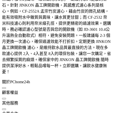
石。針對 JINKON 晶工牌開飲機，其感應式濾心系列是核
心。例如，CF-2552A 孟宗竹炭濾心，藉由竹炭的微孔結構，
能有效吸附水中雜質與異味，讓水質更甘甜；而 CF-2532 奈
米科技濾心則利用奈米級孔徑，提供更精密的過濾效果。選購
時，務必確認濾心型號是否與您的開飲機（如 JD-3601 10.4公
升溫熱全自動款式）相符，避免安裝問題。一般建議每 2-3 個
月更換一次濾心，確保過濾效能不打折扣。定期更換 JINKON
晶工牌開飲機 濾心，是維持飲水品質最直接的方法。現在多
款濾心提供 2入、4入甚至 8入的環保包裝，讓您一次購足，省
去頻繁採買的麻煩。確保家中的 JINKON 晶工牌開飲機 隨時
提供潔淨好水，輕鬆品嚐每一杯。立即選購，讓飲水健康無
憂！
關於PChome24h
顧客權益
其他服務