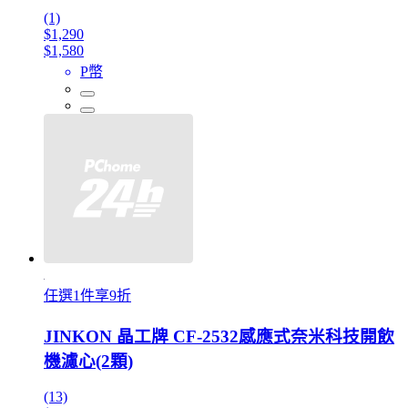
(1)
$1,290
$1,580
P幣
任選1件享9折
JINKON 晶工牌 CF-2532感應式奈米科技開飲
機濾心(2顆)
(13)