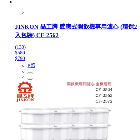
JINKON 晶工牌 感應式開飲機專用濾心 (環保2
入包裝) CF-2562
(130)
$580
$790
P幣