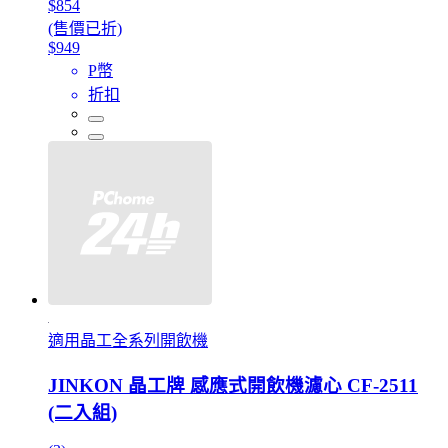
$854
(售價已折)
$949
P幣
折扣
適用晶工全系列開飲機
JINKON 晶工牌 感應式開飲機濾心 CF-2511
(二入組)