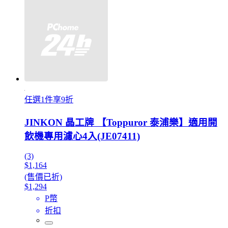
任選1件享9折
JINKON 晶工牌 【Toppuror 泰浦樂】適用開
飲機專用濾心4入(JE07411)
(3)
$1,164
(售價已折)
$1,294
P幣
折扣