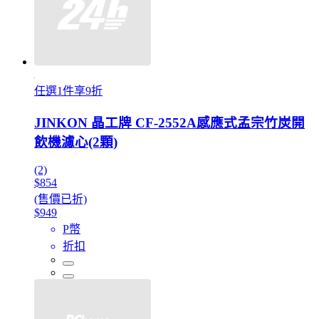
任選1件享9折
JINKON 晶工牌 CF-2552A感應式孟宗竹炭開
飲機濾心(2顆)
(2)
$854
(售價已折)
$949
P幣
折扣