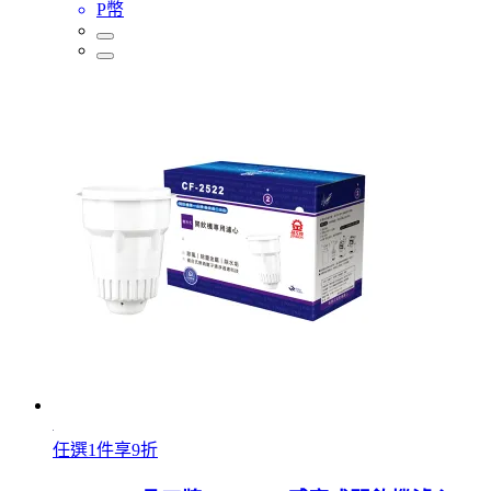
P幣
任選1件享9折