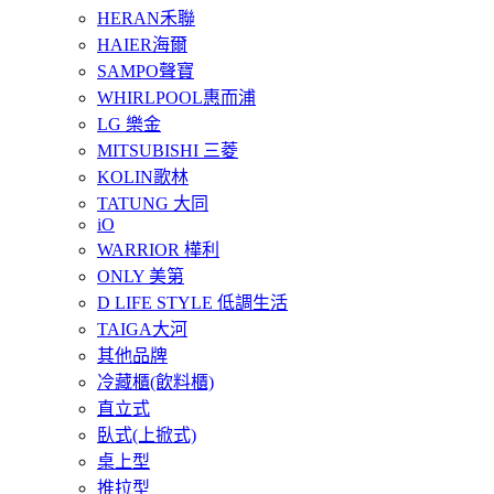
HERAN禾聯
HAIER海爾
SAMPO聲寶
WHIRLPOOL惠而浦
LG 樂金
MITSUBISHI 三菱
KOLIN歌林
TATUNG 大同
iO
WARRIOR 樺利
ONLY 美第
D LIFE STYLE 低調生活
TAIGA大河
其他品牌
冷藏櫃(飲料櫃)
直立式
臥式(上掀式)
桌上型
推拉型