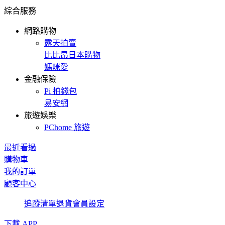
綜合服務
網路購物
露天拍賣
比比昂日本購物
媽咪愛
金融保險
Pi 拍錢包
易安網
旅遊娛樂
PChome 旅遊
最近看過
購物車
我的訂單
顧客中心
追蹤清單
退貨
會員設定
下載 APP