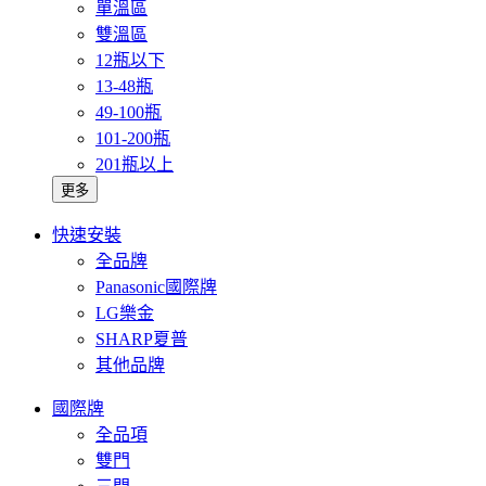
單溫區
雙溫區
12瓶以下
13-48瓶
49-100瓶
101-200瓶
201瓶以上
更多
快速安裝
全品牌
Panasonic國際牌
LG樂金
SHARP夏普
其他品牌
國際牌
全品項
雙門