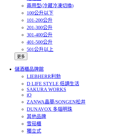
兩用型(冷藏冷凍切換)
100公升以下
101-200公升
201-300公升
301-400公升
401-500公升
501公升以上
更多
儲酒櫃品牌館
LIEBHERR利勃
D LIFE STYLE 低調生活
SAKURA WORKS
iO
ZANWA晶華/SONGEN松井
DUNAVOX 多瑙明珠
其他品牌
雪茄櫃
獨立式