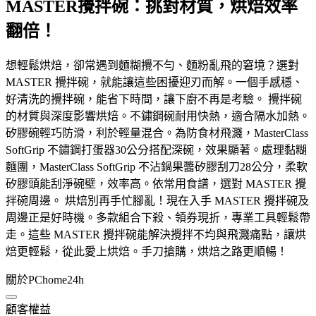
MASTER攪拌碗：挑對材質，烘焙效率
翻倍！
想輕鬆烘焙，卻常遇到麵糊攪不勻、麵粉亂飛的窘境？選對
MASTER 攪拌碗，就能讓這些困擾迎刃而解。一個手感穩、
好清洗的攪拌碗，能省下時間，讓下廚不再是考驗。 攪拌碗
的材質與深度影響烘焙。不鏽鋼碗耐用快熱，適合隔水加熱。
矽膠碗輕巧防滑，利於輕量混合。為防食材飛濺，MasterClass
SoftGrip 不鏽鋼打蛋器30公分搭配深碗，效果顯著。處理黏糊
麵團，MasterClass SoftGrip 不沾鍋果醬矽膠刮刀28公分，柔軟
矽膠頭能刮淨碗壁，效率高。依常用食譜，選對 MASTER 攪
拌碗周邊。 烘焙別再手忙腳亂！現在入手 MASTER 攪拌碗及
周邊正是好時機。多款組合下殺、領券現折，專業工具輕鬆帶
走。這些 MASTER 攪拌碗能解決攪拌不均與飛濺痛點，讓烘
焙更輕鬆，從此愛上烘焙。手刀搶購，烘焙之路更順暢！
關於PChome24h
顧客權益