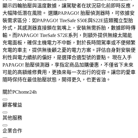
顯示四輪胎壓與溫度數據，讓駕駛者在狀況惡化前即時反應，
大幅降低潛在風險。 選購PAPAGO! 胎壓偵測器時，可依據安
裝需求區分：如PAPAGO! TireSafe S50E與S22E這類獨立型胎
外式，其感測器直接鎖在氣嘴上，安裝無需拆胎，數據即時傳
輸。而PAPAGO! TireSafe S72E系列，則額外提供無線太陽能
充電面板，確保主機電力不中斷，對於長時間駕車或不便頻繁
充電的車主，提供無後顧之憂的電力方案。評估自身對安裝便
利性與電力續航的偏好，是選擇合適型號的要點。 現在入手
PAPAGO! 胎壓偵測器，享指定商品加購優惠，不僅省下未來
可能的高額維修費用，更換來每一次出行的從容。讓您的愛車
隨時保持在最佳胎壓狀態，開得更久，也更省油。
關於PChome24h
顧客權益
其他服務
企業合作