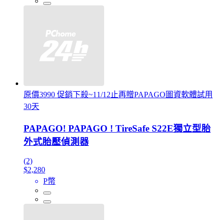
原價3990 促銷下殺~11/12止再贈PAPAGO圖資軟體試用
30天
PAPAGO! PAPAGO ! TireSafe S22E獨立型胎
外式胎壓偵測器
(2)
$2,280
P幣