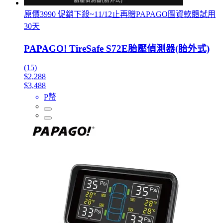
原價3990 促銷下殺~11/12止再贈PAPAGO圖資軟體試用
30天
PAPAGO! TireSafe S72E胎壓偵測器(胎外式)
(15)
$2,288
$3,488
P幣