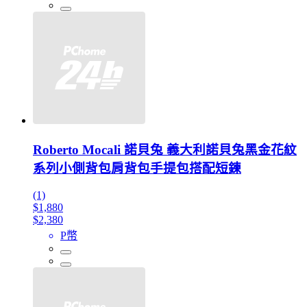
Roberto Mocali 諾貝兔 義大利諾貝兔黑金花紋
系列小側背包肩背包手提包搭配短鍊
(1)
$1,880
$2,380
P幣