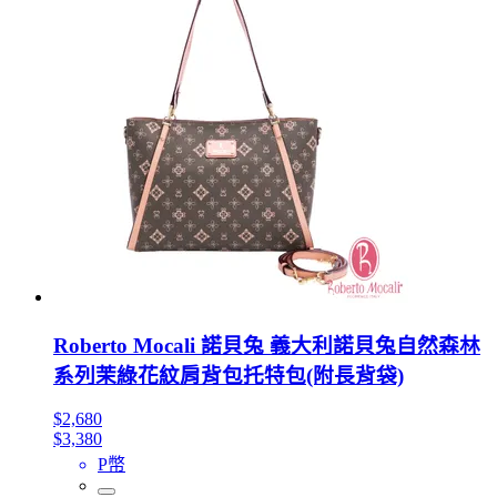
Roberto Mocali 諾貝兔 義大利諾貝兔自然森林
系列茉綠花紋肩背包托特包(附長背袋)
$2,680
$3,380
P幣