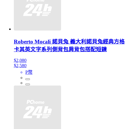
Roberto Mocali 諾貝兔 義大利諾貝兔經典方格
卡其英文字系列側背包肩背包搭配短鍊
$2,080
$2,580
P幣