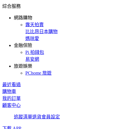
綜合服務
網路購物
露天拍賣
比比昂日本購物
媽咪愛
金融保險
Pi 拍錢包
易安網
旅遊娛樂
PChome 旅遊
最近看過
購物車
我的訂單
顧客中心
追蹤清單
退貨
會員設定
下載 APP