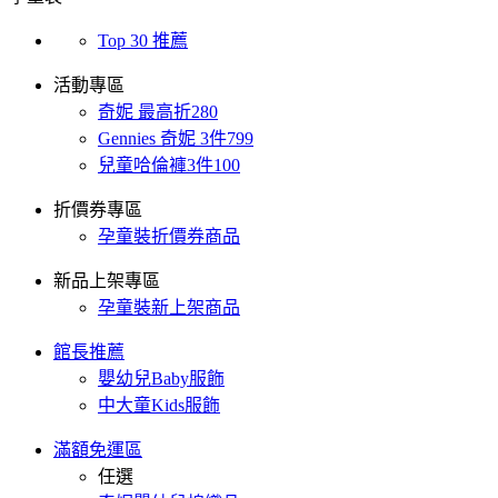
Top 30 推薦
活動專區
奇妮 最高折280
Gennies 奇妮 3件799
兒童哈倫褲3件100
折價券專區
孕童裝折價券商品
新品上架專區
孕童裝新上架商品
館長推薦
嬰幼兒Baby服飾
中大童Kids服飾
滿額免運區
任選