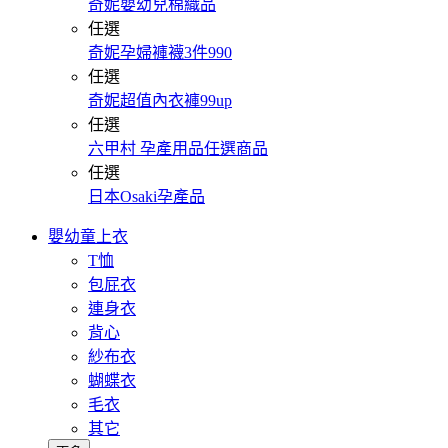
奇妮嬰幼兒棉織品
任選
奇妮孕婦褲襪3件990
任選
奇妮超值內衣褲99up
任選
六甲村 孕產用品任選商品
任選
日本Osaki孕產品
嬰幼童上衣
T恤
包屁衣
連身衣
背心
紗布衣
蝴蝶衣
毛衣
其它