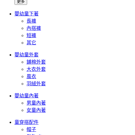
更多
嬰幼童下著
長褲
內搭褲
短褲
其它
嬰幼童外套
鋪棉外套
大衣外套
風衣
羽絨外套
嬰幼童內著
男童內著
女童內著
童穿搭配件
帽子