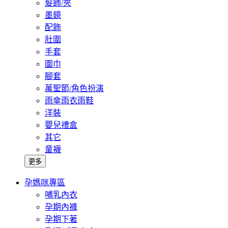
髮飾/夾
墨鏡
配飾
肚圍
手套
圍巾
腳套
萬聖節/角色扮演
雨傘雨衣雨鞋
洋裝
嬰兒禮盒
其它
童襪
更多
孕媽咪專區
哺乳內衣
孕期內褲
孕期下著