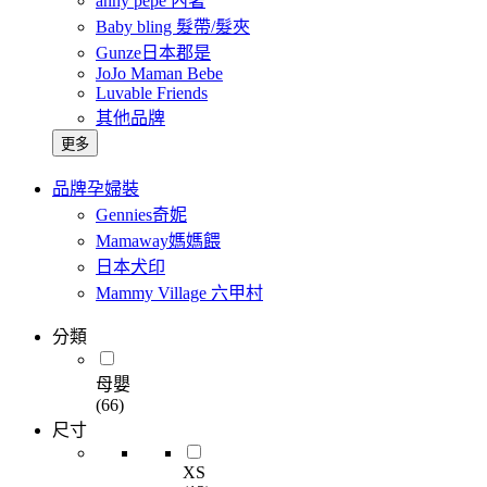
anny pepe 內著
Baby bling 髮帶/髮夾
Gunze日本郡是
JoJo Maman Bebe
Luvable Friends
其他品牌
更多
品牌孕婦裝
Gennies奇妮
Mamaway媽媽餵
日本犬印
Mammy Village 六甲村
分類
母嬰
(66)
尺寸
XS