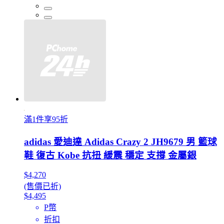
滿1件享95折
adidas 愛迪達 Adidas Crazy 2 JH9679 男 籃球
鞋 復古 Kobe 抗扭 緩震 穩定 支撐 金屬銀
$4,270
(售價已折)
$4,495
P幣
折扣