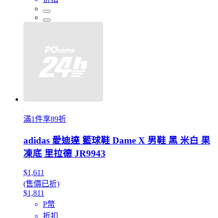
滿1件享89折
adidas 愛迪達 籃球鞋 Dame X 男鞋 黑 米白 果
凍底 里拉德 JR9943
$1,611
(售價已折)
$1,811
P幣
折扣