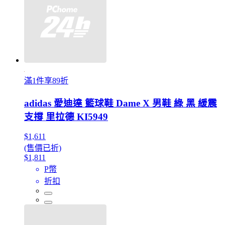
滿1件享89折
adidas 愛迪達 籃球鞋 Dame X 男鞋 綠 黑 緩震
支撐 里拉德 KI5949
$1,611
(售價已折)
$1,811
P幣
折扣