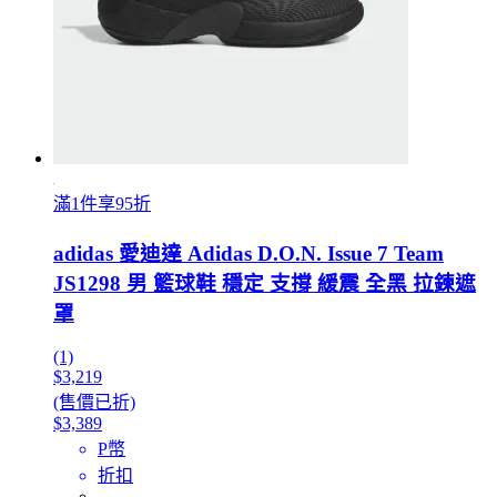
滿1件享95折
adidas 愛迪達 Adidas D.O.N. Issue 7 Team
JS1298 男 籃球鞋 穩定 支撐 緩震 全黑 拉鍊遮
罩
(1)
$3,219
(售價已折)
$3,389
P幣
折扣