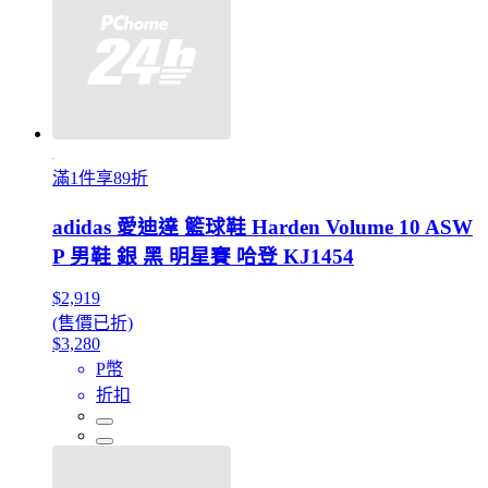
滿1件享89折
adidas 愛迪達 籃球鞋 Harden Volume 10 ASW
P 男鞋 銀 黑 明星賽 哈登 KJ1454
$2,919
(售價已折)
$3,280
P幣
折扣