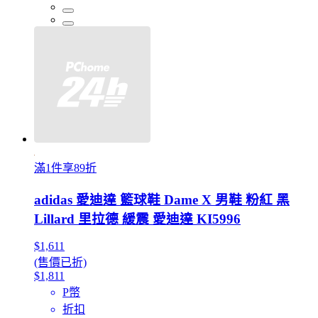
滿1件享89折
adidas 愛迪達 籃球鞋 Dame X 男鞋 粉紅 黑
Lillard 里拉德 緩震 愛迪達 KI5996
$1,611
(售價已折)
$1,811
P幣
折扣