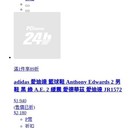
滿1件享89折
adidas 愛迪達 籃球鞋 Anthony Edwards 2 男
鞋 黑 綠 A.E. 2 緩震 愛德華茲 愛迪達 JR1572
$1,940
(售價已折)
$2,180
P幣
折扣