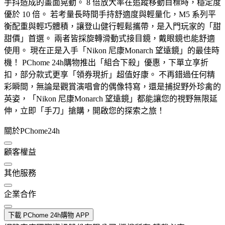
手抖造成的畫面晃動。 8 倍放大率在追蹤移動目標時，穩定度
優於 10 倍。 若考量長時間手持舒適度與輕量化，M5 系列平
衡配重與輕巧體積，讓登山健行輕鬆攜帶，是入門玩家的「甜
甜價」首選。 兩者皆採旋轉滑動式接目鏡，戴眼鏡也能舒適
使用。 現在正是入手「Nikon 尼康Monarch 望遠鏡」的最佳時
機！ PChome 24h購物推出「組合下殺」優惠，下單立享折
扣，部分款式更享「領券現折」超值好康。 不再錯過任何精
彩瞬間，無論是觀賞演唱會的偶像特寫，還是捕捉野外珍禽的
英姿，「Nikon 尼康Monarch 望遠鏡」都能讓您的視野無限延
伸，立即「手刀」搶購，開啟您的探索之旅！
關於PChome24h
顧客權益
其他服務
企業合作
下載 PChome 24h購物 APP