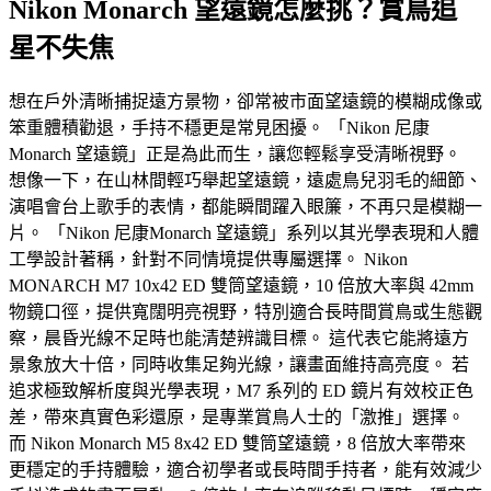
Nikon Monarch 望遠鏡怎麼挑？賞鳥追
星不失焦
想在戶外清晰捕捉遠方景物，卻常被市面望遠鏡的模糊成像或
笨重體積勸退，手持不穩更是常見困擾。 「Nikon 尼康
Monarch 望遠鏡」正是為此而生，讓您輕鬆享受清晰視野。
想像一下，在山林間輕巧舉起望遠鏡，遠處鳥兒羽毛的細節、
演唱會台上歌手的表情，都能瞬間躍入眼簾，不再只是模糊一
片。 「Nikon 尼康Monarch 望遠鏡」系列以其光學表現和人體
工學設計著稱，針對不同情境提供專屬選擇。 Nikon
MONARCH M7 10x42 ED 雙筒望遠鏡，10 倍放大率與 42mm
物鏡口徑，提供寬闊明亮視野，特別適合長時間賞鳥或生態觀
察，晨昏光線不足時也能清楚辨識目標。 這代表它能將遠方
景象放大十倍，同時收集足夠光線，讓畫面維持高亮度。 若
追求極致解析度與光學表現，M7 系列的 ED 鏡片有效校正色
差，帶來真實色彩還原，是專業賞鳥人士的「激推」選擇。
而 Nikon Monarch M5 8x42 ED 雙筒望遠鏡，8 倍放大率帶來
更穩定的手持體驗，適合初學者或長時間手持者，能有效減少