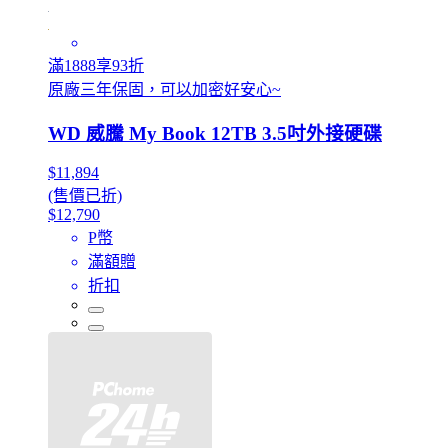
滿1888享93折
原廠三年保固，可以加密好安心~
WD 威騰 My Book 12TB 3.5吋外接硬碟
$11,894
(售價已折)
$12,790
P幣
滿額贈
折扣