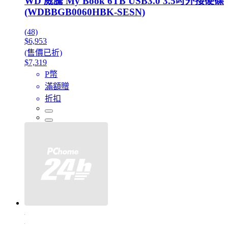
WD 威騰 My Book 6TB USB3.0 3.5吋外接硬碟
(WDBBGB0060HBK-SESN)
(48)
$6,953
(售價已折)
$7,319
P幣
滿額贈
折扣