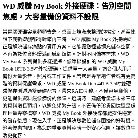
WD 威騰 My Book 外接硬碟：告別空間
焦慮，大容量備份資料不設限
當電腦硬碟容量頻頻告急，桌面上堆滿未整理的檔案，甚至連
想下載新遊戲都得躊躇再三時，WD 威騰 My Book 外接硬碟
正是解決儲存痛點的實用方案。它能讓您輕鬆擴充儲存空間，
不再為數位資料爆滿而感到煩惱。針對不同儲存需求，WD
My Book 系列提供多樣選擇。像單碟設計的 WD 威騰 My
Book 18TB 3.5吋外接硬碟，提供單一大容量，適合個人用戶
備份大量影音、照片或工作文件。若您是專業創作者或有更高
階的資料保護需求，WD 威騰 My Book Duo 44TB 3.5吋雙硬
碟儲存則透過雙硬碟配置，帶來RAID功能，不僅容量翻倍，
更能提供資料鏡像備份的保障。選購時，建議考量您未來三年
的資料增長預期，以避免頻繁升級。不管備份珍貴回憶還是處
理巨量專案檔案，WD 威騰 My Book 外接硬碟都能提供穩定
的儲存後盾。現在入手，正是解決您數位儲存困擾的好時機。
趁著優惠期間，為您的重要資料添購一份安心保障，讓數位生
活更從容。