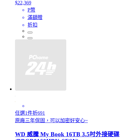
$22,369
P幣
滿額贈
折扣
任選1件折691
原廠三年保固，可以加密好安心~
WD 威騰 My Book 16TB 3.5吋外接硬碟