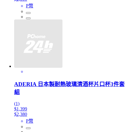
P幣
ADERIA 日本製耐熱玻璃清酒杯片口杯3件套
組
(1)
$1,399
$2,380
P幣