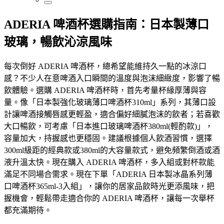
ADERIA 啤酒杯選購指南：日本製薄口
玻璃，暢飲沁涼風味
每次倒好 ADERIA 啤酒杯，總希望能維持久一點的冰涼口
感？不少人在意啤酒入口瞬間的溫度與泡沫細緻度，影響了暢
飲體驗。選購 ADERIA 啤酒杯時，首先考量杯緣厚薄與容
量。像「日本製強化玻璃薄口啤酒杯310ml」系列，其薄口設
計讓啤酒接觸唇感更輕盈，適合偏好細膩泡沫的飲者；若喜歡
大口暢飲，可考慮「日本進口玻璃啤酒杯380ml(輕酌款)」，
容量加大，持握感也更穩固。建議根據個人飲酒習慣，選擇
300ml級距的經典款或380ml的大容量款式，避免頻繁倒酒或酒
液升溫太快。現在購入 ADERIA 啤酒杯，多入組或對杯款能
滿足不同場合需求。現在下單「ADERIA 日本製冰晶系列薄
口啤酒杯365ml-3入組」，讓你的居家品飲時光更添風味，把
握機會，輕鬆帶走適合你的 ADERIA 啤酒杯，讓每一次舉杯
都充滿期待。