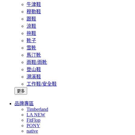
牛津鞋
穆勒鞋
跟鞋
涼鞋
拖鞋
靴子
雪靴
馬汀靴
雨鞋/雨靴
登山鞋
溯溪鞋
工作鞋/安全鞋
更多
品牌專區
Timberland
LA NEW
FitFlop
PONY
native