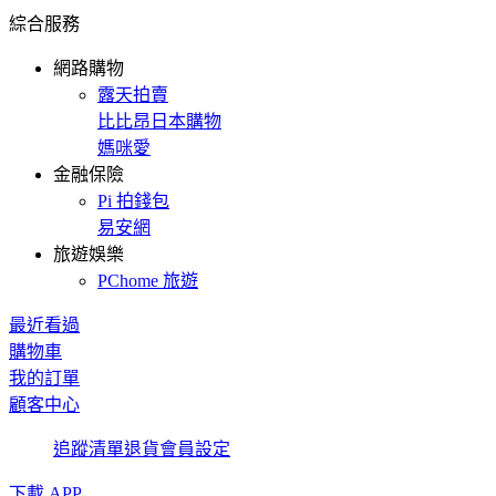
綜合服務
網路購物
露天拍賣
比比昂日本購物
媽咪愛
金融保險
Pi 拍錢包
易安網
旅遊娛樂
PChome 旅遊
最近看過
購物車
我的訂單
顧客中心
追蹤清單
退貨
會員設定
下載 APP