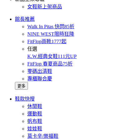
女鞋新上架商品
館長推薦
Walk In Pitas 快閃85折
NINE WEST限時狂降
FitFlop雨靴1777起
任選
K.W.經典女鞋111元UP
FitFlop 春夏商品75折
零碼出清鞋
專櫃聯合慶
更多
鞋款快搜
休閒鞋
運動鞋
帆布鞋
娃娃鞋
莫卡辛/樂福鞋