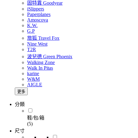
固特異 Goodyear
iSlippers
Paperplanes
Amoscova
K.W.
G.P
旅狐 Travel Fox
Nine West
T2R
波兒德 Green Phoenix
Walking Zone
Walk In Pitas
karine
W&M
AIGLE
更多
分類
鞋/包/箱
(5)
尺寸