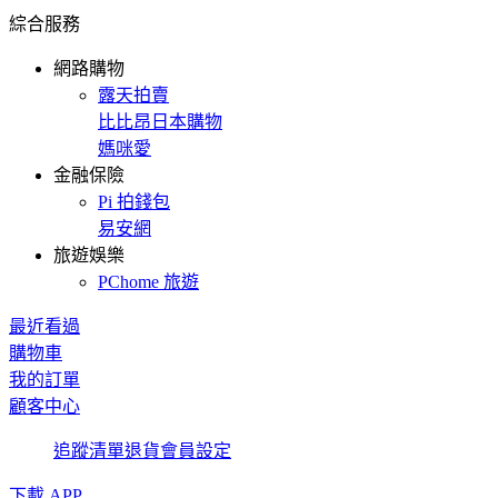
綜合服務
網路購物
露天拍賣
比比昂日本購物
媽咪愛
金融保險
Pi 拍錢包
易安網
旅遊娛樂
PChome 旅遊
最近看過
購物車
我的訂單
顧客中心
追蹤清單
退貨
會員設定
下載 APP