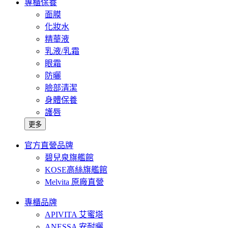
專櫃保養
面膜
化妝水
精華液
乳液/乳霜
眼霜
防曬
臉部清潔
身體保養
護唇
更多
官方直營品牌
碧兒泉旗艦館
KOSE高絲旗艦館
Melvita 原廠直營
專櫃品牌
APIVITA 艾蜜塔
ANESSA 安耐曬