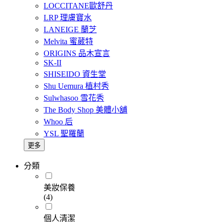
LOCCITANE歐舒丹
LRP 理膚寶水
LANEIGE 蘭芝
Melvita 蜜葳特
ORIGINS 品木宣言
SK-II
SHISEIDO 資生堂
Shu Uemura 植村秀
Sulwhasoo 雪花秀
The Body Shop 美體小舖
Whoo 后
YSL 聖羅蘭
更多
分類
美妝保養
(4)
個人清潔