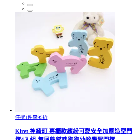
任選1件享95折
Kiret 神綺町 專櫃款繽紛可愛安全加厚造型門
檔4入組-無尾熊貓咪狗狗幼教學習門擋