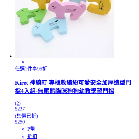
任選1件享95折
Kiret 神綺町 專櫃款繽紛可愛安全加厚造型門
檔4入組-無尾熊貓咪狗狗幼教學習門擋
(2)
$237
(售價已折)
$250
P幣
折扣