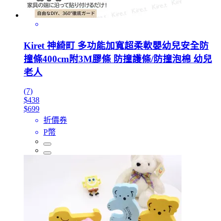
Kiret 神綺町 多功能加寬超柔軟嬰幼兒安全防
撞條400cm附3M膠條 防撞護條/防撞泡棉 幼兒
老人
(7)
$438
$699
折價券
P幣