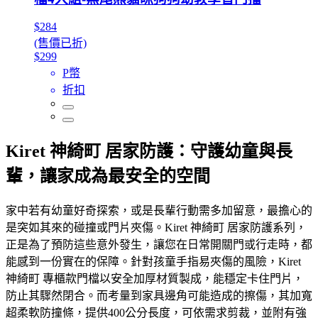
$284
(售價已折)
$299
P幣
折扣
Kiret 神綺町 居家防護：守護幼童與長
輩，讓家成為最安全的空間
家中若有幼童好奇探索，或是長輩行動需多加留意，最擔心的
是突如其來的碰撞或門片夾傷。Kiret 神綺町 居家防護系列，
正是為了預防這些意外發生，讓您在日常開關門或行走時，都
能感到一份實在的保障。針對孩童手指易夾傷的風險，Kiret
神綺町 專櫃款門檔以安全加厚材質製成，能穩定卡住門片，
防止其驟然閉合。而考量到家具邊角可能造成的擦傷，其加寬
超柔軟防撞條，提供400公分長度，可依需求剪裁，並附有強