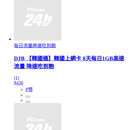
每日流量將速吃到飽
DJB 【韓國通】韓國上網卡 8天每日1GB高速
流量 降速吃到飽
(1)
$430
P幣