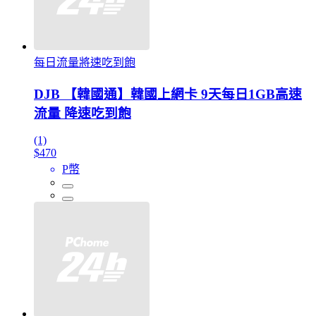
每日流量將速吃到飽
DJB 【韓國通】韓國上網卡 9天每日1GB高速
流量 降速吃到飽
(1)
$470
P幣