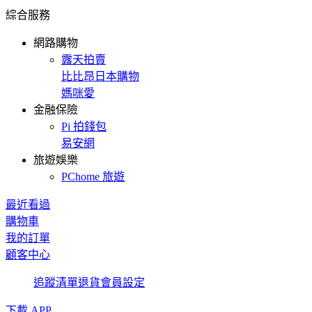
綜合服務
網路購物
露天拍賣
比比昂日本購物
媽咪愛
金融保險
Pi 拍錢包
易安網
旅遊娛樂
PChome 旅遊
最近看過
購物車
我的訂單
顧客中心
追蹤清單
退貨
會員設定
下載 APP